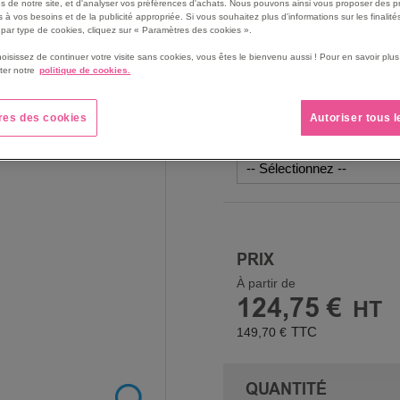
s de notre site, et d'analyser vos préférences d'achats. Nous pouvons ainsi vous proposer des p
résistant, formes arrondie
 à vos besoins et de la publicité appropriée. Si vous souhaitez plus d'informations sur les finalités
Roues revêtues en caoutch
par type de cookies, cliquez sur « Paramètres des cookies ».
laissent pas de traces sur
hoisissez de continuer votre visite sans cookies, vous êtes le bienvenu aussi ! Pour en savoir pl
Voir le descriptif complet
ter notre
politique de cookies.
res des cookies
Autoriser tous 
COLORIS
PRIX
À partir de
124,75 €
149,70 €
QUANTITÉ