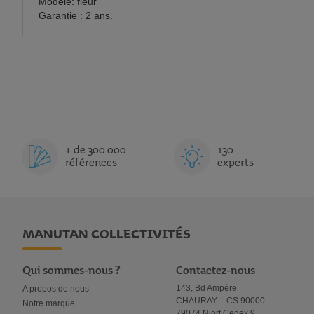
Modèle: fleur
Garantie : 2 ans.
+ de 300 000
130
références
experts
MANUTAN COLLECTIVITÉS
Qui sommes-nous ?
Contactez-nous
143, Bd Ampère
A propos de nous
CHAURAY – CS 90000
Notre marque
79074 Niort Cedex 9