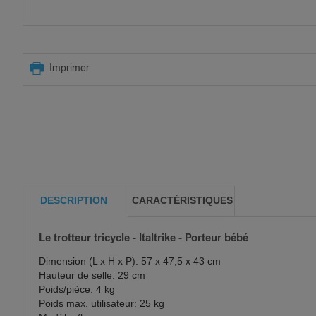
SKIP
TO
Imprimer
THE
BEGINNING
OF
THE
IMAGES
GALLERY
DESCRIPTION
CARACTÉRISTIQUES
Le trotteur tricycle - Italtrike - Porteur bébé
Dimension (L x H x P): 57 x 47,5 x 43 cm
Hauteur de selle: 29 cm
Poids/pièce: 4 kg
Poids max. utilisateur: 25 kg