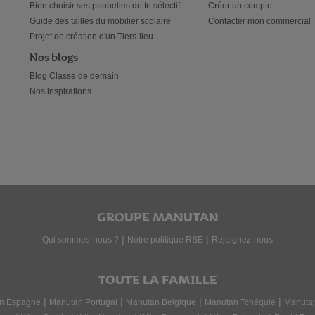
Bien choisir ses poubelles de tri sélectif
Créer un compte
Guide des tailles du mobilier scolaire
Contacter mon commercial
Projet de création d'un Tiers-lieu
Nos blogs
Blog Classe de demain
Nos inspirations
GROUPE MANUTAN
|
|
Qui sommes-nous ?
Notre politique RSE
Rejoignez-nous
TOUTE LA FAMILLE
|
|
|
|
n Espagne
Manutan Portugal
Manutan Belgique
Manutan Tchéquie
Manuta