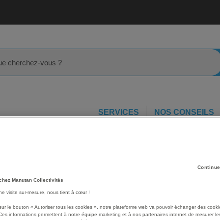
rcher
SERVICES
NOS CONSEILS
Porteur bébé
Le trotteur tricycle - Italtrike
Les avantages
Continue
chez Manutan Collectivités
Deux fonctions dans un seu
une visite sur-mesure, nous tient à cœur !
tricycle.
Les pédales sont incluses da
sur le bouton « Autoriser tous les cookies », notre plateforme web va pouvoir échanger des cooki
Ces informations permettent à notre équipe marketing et à nos partenaires internet de mesurer le
dans l'axe de l'avant roue.