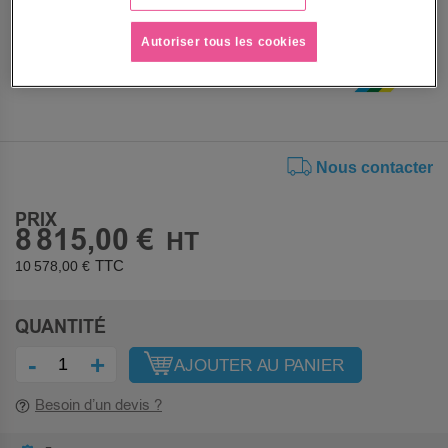
Voir le descriptif complet
Autoriser tous les cookies
Nous contacter
PRIX
8 815,00 €
10 578,00 €
QUANTITÉ
-
+
AJOUTER AU PANIER
Besoin d’un devis ?