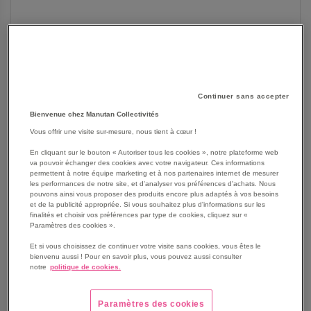
Continuer sans accepter
Bienvenue chez Manutan Collectivités
Vous offrir une visite sur-mesure, nous tient à cœur !
En cliquant sur le bouton « Autoriser tous les cookies », notre plateforme web
va pouvoir échanger des cookies avec votre navigateur. Ces informations
SKIP
permettent à notre équipe marketing et à nos partenaires internet de mesurer
Les avantages
les performances de notre site, et d'analyser vos préférences d'achats. Nous
TO
pouvons ainsi vous proposer des produits encore plus adaptés à vos besoins
THE
Mini trampoline avec tapis sautoir anti dérapant et anti
et de la publicité appropriée. Si vous souhaitez plus d'informations sur les
BEGINNING
vandalisme.
finalités et choisir vos préférences par type de cookies, cliquez sur «
Paramètres des cookies ».
OF
Tapis sautoir antidérapant et anti-vandalisme en
THE
segments de caoutchouc recyclé, pour des sauts de
Et si vous choisissez de continuer votre visite sans cookies, vous êtes le
IMAGES
bienvenu aussi ! Pour en savoir plus, vous pouvez aussi consulter
hauteur moyenne.
notre
politique de cookies.
GALLERY
Rangée de dalles amortissantes sur le pourtour.
Cadre inclus.
Coloris : conforme à l’image.
Paramètres des cookies