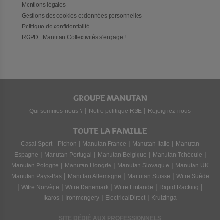
Mentions légales
Gestions des cookies et données personnelles
Politique de confidentialité
RGPD : Manutan Collectivités s'engage !
GROUPE MANUTAN
|
|
Qui sommes-nous ?
Notre politique RSE
Rejoignez-nous
TOUTE LA FAMILLE
|
|
|
|
Casal Sport
Pichon
Manutan France
Manutan Italie
Manutan
|
|
|
|
Espagne
Manutan Portugal
Manutan Belgique
Manutan Tchéquie
|
|
|
Manutan Pologne
Manutan Hongrie
Manutan Slovaquie
Manutan UK
|
|
|
Manutan Pays-Bas
Manutan Allemagne
Manutan Suisse
Witre Suède
|
|
|
|
|
Witre Norvège
Witre Danemark
Witre Finlande
Rapid Racking
|
|
|
Ikaros
Ironmongery
ElectricalDirect
Kruizinga
SITE DÉDIÉ AUX PROFESSIONNELS