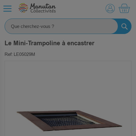
MO
RECHE
Le Mini-Trampoline à encastrer
Ref: LE05029M
SKIP
TO
THE
END
OF
THE
IMAGES
GALLERY