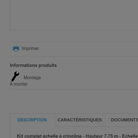
SKIP
TO
Imprimer
THE
BEGINNING
OF
Informations produits
THE
IMAGES
Montage
GALLERY
À monter
DESCRIPTION
CARACTÉRISTIQUES
DOCUMENT
Kit complet échelle à crinoline - Hauteur 7,75 m - Echelle