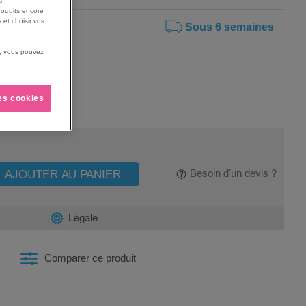
s
roduits encore
 et choisir vos
Sous 6 semaines
us, vous pouvez
les cookies
AJOUTER AU PANIER
Besoin d’un devis ?
Légale
Comparer ce produit