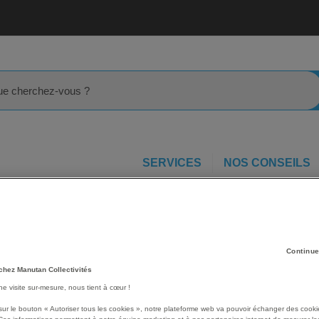
rcher
SERVICES
NOS CONSEILS
rinoline
Kit complet échelle à crinoline - Hauteur 7,75 m
auteur
Les avantages
Continue
Modules standard conçus
chez Manutan Collectivités
facilement.
une visite sur-mesure, nous tient à cœur !
Voir le descriptif complet
sur le bouton « Autoriser tous les cookies », notre plateforme web va pouvoir échanger des cooki