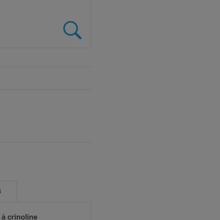
S
 à crinoline