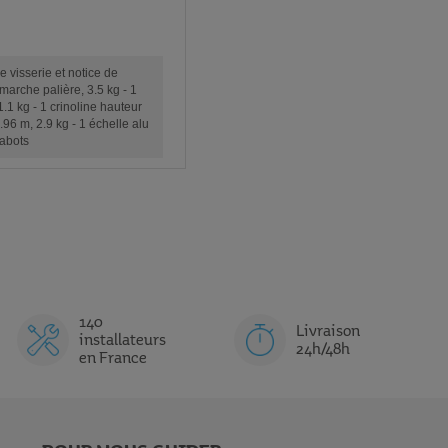
e visserie et notice de
marche palière, 3.5 kg - 1
1.1 kg - 1 crinoline hauteur
.96 m, 2.9 kg - 1 échelle alu
sabots
140
Livraison
installateurs
24h/48h
en France