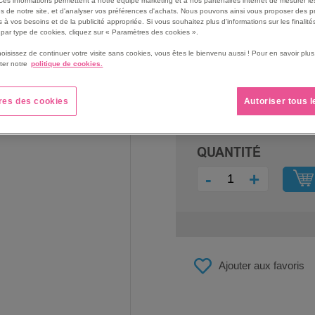
Ces informations permettent à notre équipe marketing et à nos partenaires internet de mesurer le
s de notre site, et d'analyser vos préférences d'achats. Nous pouvons ainsi vous proposer des p
 à vos besoins et de la publicité appropriée. Si vous souhaitez plus d'informations sur les finalités
par type de cookies, cliquez sur « Paramètres des cookies ».
hoisissez de continuer votre visite sans cookies, vous êtes le bienvenu aussi ! Pour en savoir pl
ter notre
politique de cookies.
PRIX
2 015,00 €
res des cookies
Autoriser tous 
2 418,00 €
QUANTITÉ
-
+
Ajouter aux favoris