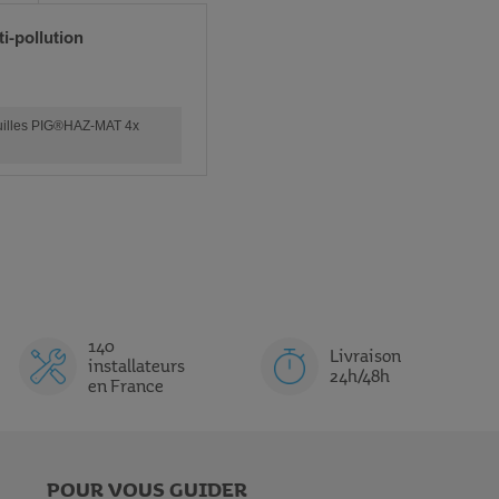
i-pollution
Feuilles PIG®HAZ-MAT 4x
140
Livraison
installateurs
24h/48h
en France
POUR VOUS GUIDER