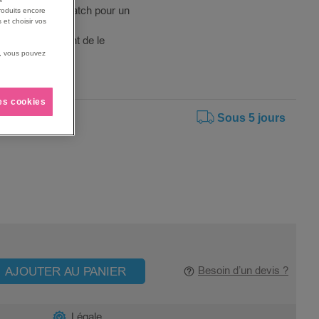
ue par bande scratch pour un
roduits encore
 et choisir vos
ettant également de le
us, vous pouvez
les cookies
Sous 5 jours
AJOUTER AU PANIER
Besoin d’un devis ?
Légale