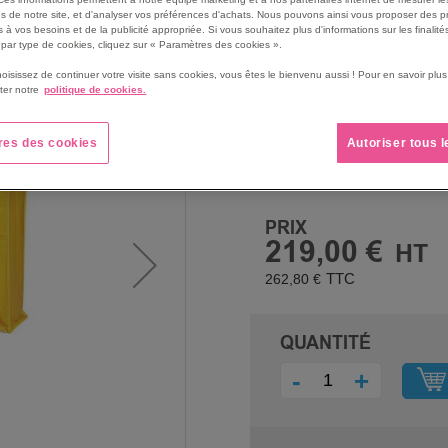
Fermeture facile et pratiq
s de notre site, et d'analyser vos préférences d'achats. Nous pouvons ainsi vous proposer des p
 à vos besoins et de la publicité appropriée. Si vous souhaitez plus d'informations sur les finalités
contenu propre et sec.
par type de cookies, cliquez sur « Paramètres des cookies ».
Sangles de transport perm
hoisissez de continuer votre visite sans cookies, vous êtes le bienvenu aussi ! Pour en savoir pl
suspendre à un mur.
ter notre
politique de cookies.
Voir le descriptif complet
res des cookies
Autoriser tous 
PRIX
219,00 €
262,80 €
QUANTITÉ
-
+