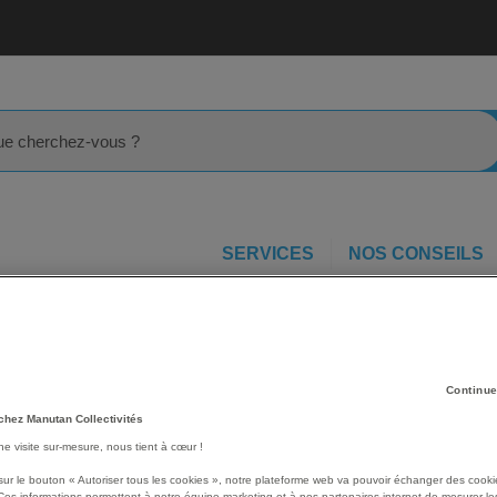
rcher
SERVICES
NOS CONSEILS
Absorbant anti-pollution
Kit absorbant portable liquides agress
Les avantages
Continue
Sac d'absorbants imperméa
chez Manutan Collectivités
jaune pour être visible.
une visite sur-mesure, nous tient à cœur !
Très résistant et pouvant s
sur le bouton « Autoriser tous les cookies », notre plateforme web va pouvoir échanger des cooki
des poignées.
Ces informations permettent à notre équipe marketing et à nos partenaires internet de mesurer le