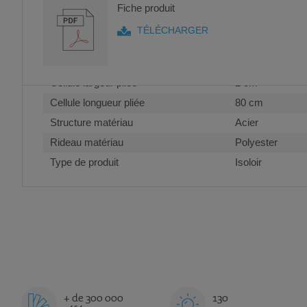
Plus
Cellule largeur
80 cm
Fiche produit
d’information
.
Cellule profondeur
2 cm
TÉLÉCHARGER
Cellule hauteur
200 cm
Attention, vous pouvez commander le sac de stockage et de 
Poids du produit
16 kg
Cellule largeur pliée
2 cm
Cellule longueur pliée
80 cm
Structure matériau
Acier
Rideau matériau
Polyester
Type de produit
Isoloir
+ de 300 000
130