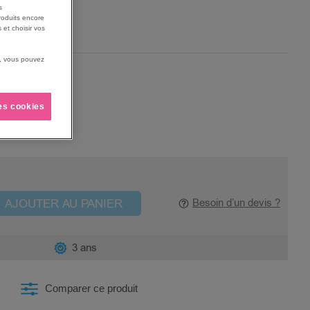
s
.
roduits encore
 et choisir vos
us, vous pouvez
les cookies
AJOUTER AU PANIER
Besoin d’un devis ?
3 ans
Comparer ce produit