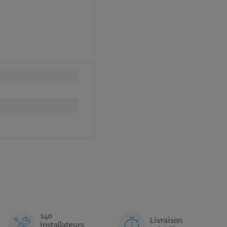
transport séparement
140
Livraison
installateurs