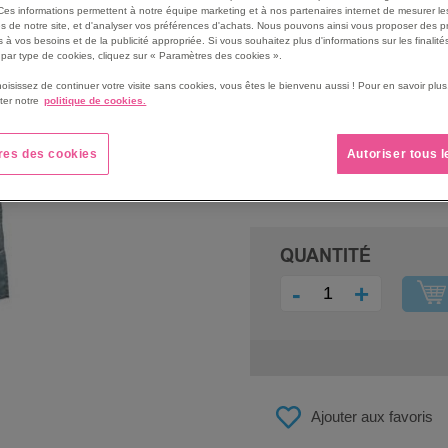
Ces informations permettent à notre équipe marketing et à nos partenaires internet de mesurer le
Patins de protection du sol
s de notre site, et d'analyser vos préférences d'achats. Nous pouvons ainsi vous proposer des p
Voir le descriptif complet
 à vos besoins et de la publicité appropriée. Si vous souhaitez plus d'informations sur les finalités
par type de cookies, cliquez sur « Paramètres des cookies ».
hoisissez de continuer votre visite sans cookies, vous êtes le bienvenu aussi ! Pour en savoir pl
ter notre
politique de cookies.
PRIX
269,00 €
res des cookies
Autoriser tous 
322,80 €
QUANTITÉ
-
+
Ajouter aux favoris