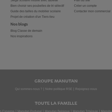
Siège scolaire mobile avec tablette
Plan du site
Bien choisir ses poubelles de tri sélectif
Créer un compte
Guide des tailles du mobilier scolaire
Contacter mon commercial
Projet de création d'un Tiers-lieu
Nos blogs
Blog Classe de demain
Nos inspirations
GROUPE MANUTAN
|
|
Qui sommes-nous ?
Notre politique RSE
Rejoignez-nous
TOUTE LA FAMILLE
|
|
|
|
n Espagne
Manutan Portugal
Manutan Belgique
Manutan Tchéquie
Manuta