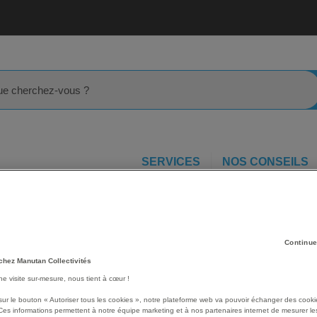
rcher
SERVICES
NOS CONSEILS
soires mobilier de réception
Housse stretch table bancs Munich
 70 -
Les avantages
Continue
chez Manutan Collectivités
Housse stretch pour table
une visite sur-mesure, nous tient à cœur !
Tissus anti-plis, faciles à 
conservent leur forme et n
sur le bouton « Autoriser tous les cookies », notre plateforme web va pouvoir échanger des cooki
Ces informations permettent à notre équipe marketing et à nos partenaires internet de mesurer le
Coutures résistantes et bo