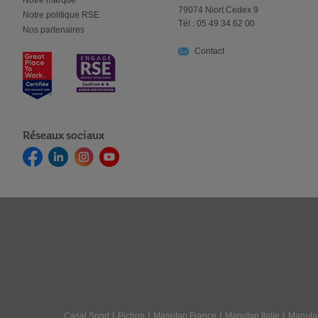
Notre marque
79074 Niort Cedex 9
Notre politique RSE
Tél : 05 49 34 62 00
Nos partenaires
Contact
Réseaux sociaux
|
|
|
|
Casal Sport
Pichon
Manutan France
Manutan Italie
Manuta