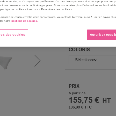
s de notre site, et d'analyser vos préférences d'achats. Nous pouvons ainsi vous proposer des p
pour résister à l’usure natu
 à vos besoins et de la publicité appropriée. Si vous souhaitez plus d'informations sur les finalités
Étiquettes indélébiles cou
par type de cookies, cliquez sur « Paramètres des cookies ».
clairement leur nom et leur 
hoisissez de continuer votre visite sans cookies, vous êtes le bienvenu aussi ! Pour en savoir pl
très rapide.
ter notre
politique de cookies.
87% polyester, 13% élast
Voir le descriptif complet
res des cookies
Autoriser tous 
COLORIS
PRIX
À partir de
155,75 €
186,90 €