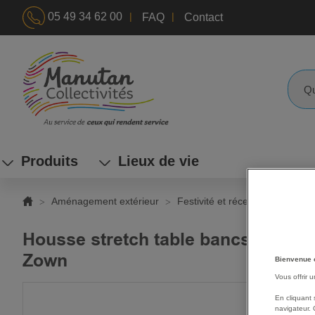
|
|
05 49 34 62 00
FAQ
Contact
ALLEZ
AU
CONTENU
Reche
Produits
Lieux de vie
Aménagement extérieur
Festivité et réception
Acces
Housse stretch table bancs Munich
Zown
Bienvenue 
Vous offrir 
SKIP
En cliquant 
TO
navigateur. 