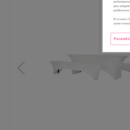
THE
performance
END
plus adaptés
préférences 
OF
THE
Et si vous c
IMAGES
aussi consul
GALLERY
Paramèt