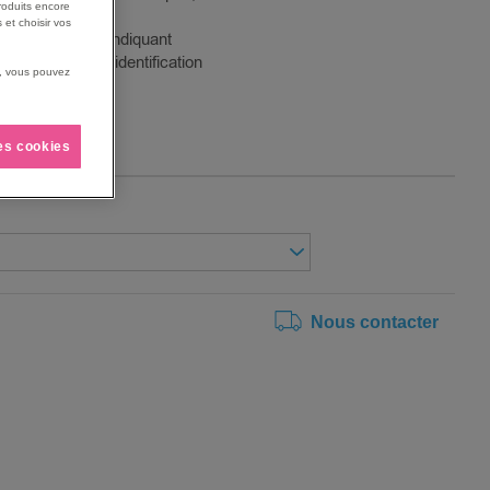
roduits encore
relle.
 et choisir vos
sues au produit indiquant
utilité pour une identification
us, vous pouvez
ane, 160g/m2.
les cookies
Nous contacter