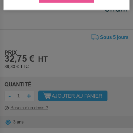
Sous 5 jours
PRIX
32,75 €
39,30 €
QUANTITÉ
-
+
AJOUTER AU PANIER
Besoin d’un devis ?
3 ans