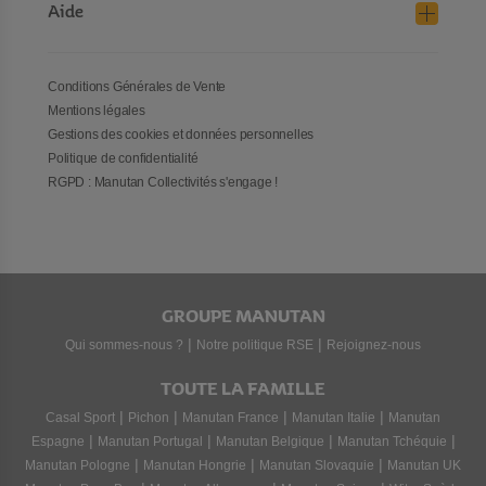
Aide
Conditions Générales de Vente
Mentions légales
Gestions des cookies et données personnelles
Politique de confidentialité
RGPD : Manutan Collectivités s'engage !
GROUPE MANUTAN
|
|
Qui sommes-nous ?
Notre politique RSE
Rejoignez-nous
TOUTE LA FAMILLE
|
|
|
|
Casal Sport
Pichon
Manutan France
Manutan Italie
Manutan
|
|
|
|
Espagne
Manutan Portugal
Manutan Belgique
Manutan Tchéquie
|
|
|
Manutan Pologne
Manutan Hongrie
Manutan Slovaquie
Manutan UK