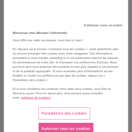
Continuer sans accepter
Bienvenue chez Manutan Collectivités
Vous offrir une visite sur-mesure, nous tient à cœur !
En cliquant sur le bouton « Autoriser tous les cookies », notre plateforme web
va pouvoir échanger des cookies avec votre navigateur. Ces informations
permettent à notre équipe marketing et à nos partenaires internet de mesurer
les performances de notre site, et d'analyser vos préférences d'achats. Nous
pouvons ainsi vous proposer des produits encore plus adaptés à vos besoins
et de la publicité appropriée. Si vous souhaitez plus d'informations sur les
SKIP
Les avantages
finalités et choisir vos préférences par type de cookies, cliquez sur «
TO
Paramètres des cookies ».
THE
Horloge offrant une excellente lisibilité grâce à son
Et si vous choisissez de continuer votre visite sans cookies, vous êtes le
BEGINNING
cadran contrasté :.
bienvenu aussi ! Pour en savoir plus, vous pouvez aussi consulter
OF
Avec fond noir, jour de la semaine en français jaune,
notre
politique de cookies.
THE
tracés des graduations en jaune et chiffres en blanc.
IMAGES
Indication des tranches horaires 6h / 12h / 18 h de façon
Paramètres des cookies
GALLERY
à se repérer facilement les moments de la journée.
Voir le descriptif complet
Autoriser tous les cookies