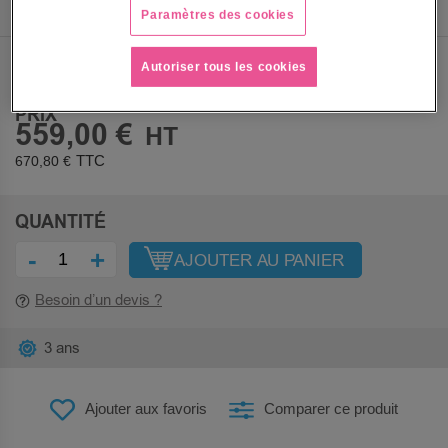
Paramètres des cookies
Sous 3 semaines
Autoriser tous les cookies
PRIX
559,00 €
670,80 €
QUANTITÉ
-
+
AJOUTER AU PANIER
Besoin d’un devis ?
3 ans
Ajouter aux favoris
Comparer ce produit