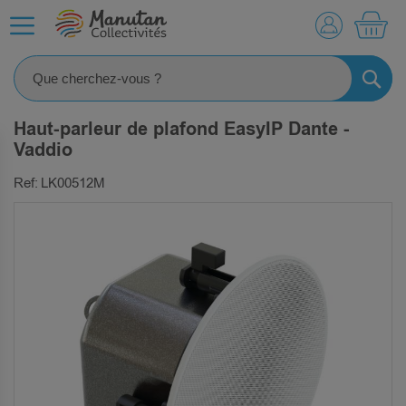
MO
RECHE
Haut-parleur de plafond EasyIP Dante -
Vaddio
Ref: LK00512M
SKIP
TO
THE
END
OF
THE
IMAGES
GALLERY