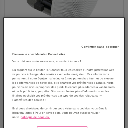
Continuer sans accepter
Bienvenue chez Manutan Collectivités
Vous offrir une visite sur-mesure, nous tient à cœur !
En cliquant sur le bouton « Autoriser tous les cookies », notre plateforme web
va pouvoir échanger des cookies avec votre navigateur. Ces informations
SKIP
Les avantages
permettent à notre équipe marketing et à nos partenaires internet de mesurer
TO
les performances de notre site, et d'analyser vos préférences d'achats. Nous
pouvons ainsi vous proposer des produits encore plus adaptés à vos besoins
THE
Haut-parleur 2 voies optimisé pour la clarté vocale
et de la publicité appropriée. Si vous souhaitez plus d'informations sur les
BEGINNING
Audio en réseau Dante
finalités et choisir vos préférences par type de cookies, cliquez sur «
OF
Paramètres des cookies ».
Montage au plafond ou au mur
THE
Grille de haut-parleur magnétique et connexion de câble
Et si vous choisissez de continuer votre visite sans cookies, vous êtes le
IMAGES
bienvenu aussi ! Pour en savoir plus, vous pouvez aussi consulter
RJ45, Cat.5
GALLERY
notre
politique de cookies.
Voir le descriptif complet