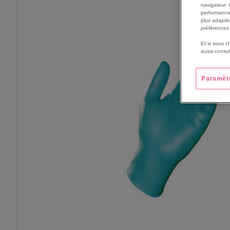
THE
navigateur. 
END
performance
OF
plus adaptés
préférences 
THE
IMAGES
Et si vous c
GALLERY
aussi consul
Paramèt