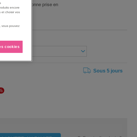
s
oigts pour une bonne prise en
roduits encore
 et choisir vos
us, vous pouvez
les cookies
Sous 5 jours
5%