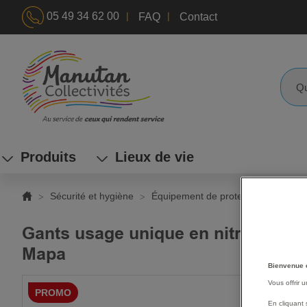
|
|
05 49 34 62 00
FAQ
Contact
ALLEZ
AU
CONTENU
Reche
Produits
Lieux de vie
Sécurité et hygiène
Équipement de protection individuel
Gants usage unique en nitrile Solo 
Mapa
Bienvenue 
SKIP
Vous offrir 
PROMO
TO
En cliquant 