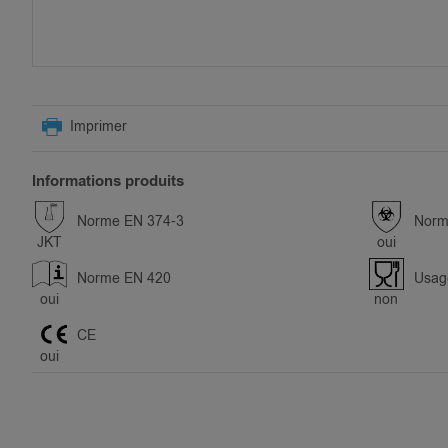
SKIP
TO
Imprimer
THE
BEGINNING
OF
Informations produits
THE
IMAGES
Norme EN 374-3
Norm
GALLERY
JKT
oui
Norme EN 420
Usage
oui
non
CE
oui