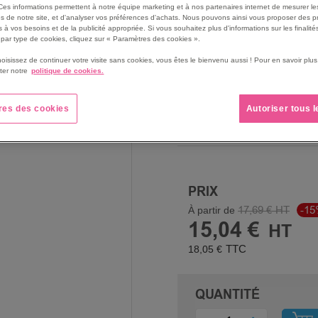
Ces informations permettent à notre équipe marketing et à nos partenaires internet de mesurer le
Granitée sur le bout des d
s de notre site, et d'analyser vos préférences d'achats. Nous pouvons ainsi vous proposer des p
main.
 à vos besoins et de la publicité appropriée. Si vous souhaitez plus d'informations sur les finalités
par type de cookies, cliquez sur « Paramètres des cookies ».
Voir le descriptif complet
hoisissez de continuer votre visite sans cookies, vous êtes le bienvenu aussi ! Pour en savoir pl
ter notre
politique de cookies.
TAILLE
res des cookies
Autoriser tous 
PRIX
17,69 €
-1
À partir de
15,04 €
18,05 €
QUANTITÉ