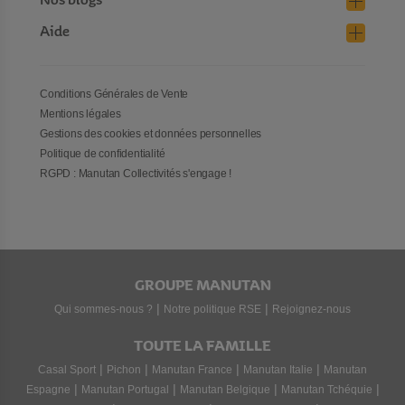
Nos blogs
Aide
Conditions Générales de Vente
Mentions légales
Gestions des cookies et données personnelles
Politique de confidentialité
RGPD : Manutan Collectivités s'engage !
GROUPE MANUTAN
|
|
Qui sommes-nous ?
Notre politique RSE
Rejoignez-nous
TOUTE LA FAMILLE
|
|
|
|
Casal Sport
Pichon
Manutan France
Manutan Italie
Manutan
|
|
|
|
Espagne
Manutan Portugal
Manutan Belgique
Manutan Tchéquie