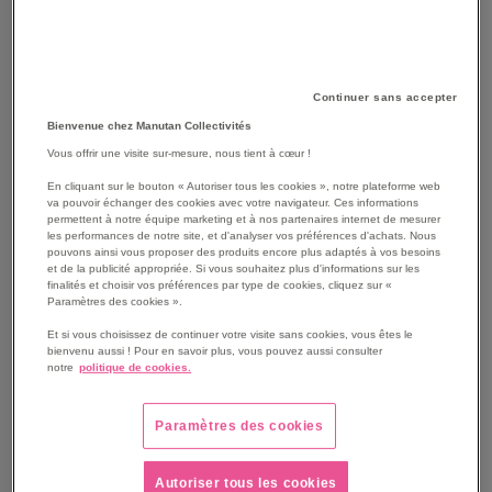
Continuer sans accepter
Bienvenue chez Manutan Collectivités
Vous offrir une visite sur-mesure, nous tient à cœur !
SKIP
Les avantages
En cliquant sur le bouton « Autoriser tous les cookies », notre plateforme web
TO
va pouvoir échanger des cookies avec votre navigateur. Ces informations
THE
Dos non enduit permettant de conserver une bonne
permettent à notre équipe marketing et à nos partenaires internet de mesurer
les performances de notre site, et d'analyser vos préférences d'achats. Nous
BEGINNING
aération de la main
pouvons ainsi vous proposer des produits encore plus adaptés à vos besoins
OF
Bon maintien de l'équipement grâce au poignet élastique
et de la publicité appropriée. Si vous souhaitez plus d'informations sur les
THE
finalités et choisir vos préférences par type de cookies, cliquez sur «
Excellente souplesse et une grande dextérité
Paramètres des cookies ».
IMAGES
Avec de carbone procurant une propriété permettant de
GALLERY
dissiper des charges électrostatiques pour des
Et si vous choisissez de continuer votre visite sans cookies, vous êtes le
bienvenu aussi ! Pour en savoir plus, vous pouvez aussi consulter
applications particulières
notre
politique de cookies.
Voir le descriptif complet
Paramètres des cookies
Autoriser tous les cookies