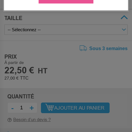
TAILLE
Sous 3 semaines
PRIX
À partir de
22,50 €
27,00 €
QUANTITÉ
-
+
AJOUTER AU PANIER
Besoin d’un devis ?