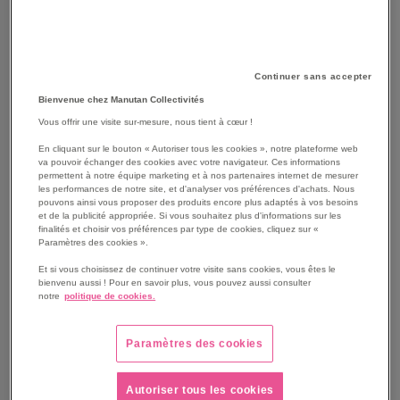
Continuer sans accepter
Bienvenue chez Manutan Collectivités
Vous offrir une visite sur-mesure, nous tient à cœur !
SKIP
Les avantages
En cliquant sur le bouton « Autoriser tous les cookies », notre plateforme web
TO
va pouvoir échanger des cookies avec votre navigateur. Ces informations
THE
permettent à notre équipe marketing et à nos partenaires internet de mesurer
Gants de protection en tricot anticoupure avec enduction
les performances de notre site, et d'analyser vos préférences d'achats. Nous
BEGINNING
paume et bout des doigts.
pouvons ainsi vous proposer des produits encore plus adaptés à vos besoins
OF
Permettent d'avoir les mains au chaud tout en
et de la publicité appropriée. Si vous souhaitez plus d'informations sur les
THE
finalités et choisir vos préférences par type de cookies, cliquez sur «
conservant une bonne dextérité.
Paramètres des cookies ».
IMAGES
Facile à mettre et à enlever grâce à ses poignets
GALLERY
Et si vous choisissez de continuer votre visite sans cookies, vous êtes le
élastiquées.
bienvenu aussi ! Pour en savoir plus, vous pouvez aussi consulter
Jauge 13.
notre
politique de cookies.
Voir le descriptif complet
Paramètres des cookies
Autoriser tous les cookies