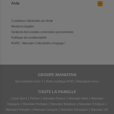
Aide
Conditions Générales de Vente
Mentions légales
Gestions des cookies et données personnelles
Politique de confidentialité
RGPD : Manutan Collectivités s'engage !
GROUPE MANUTAN
|
|
Qui sommes-nous ?
Notre politique RSE
Rejoignez-nous
TOUTE LA FAMILLE
|
|
|
|
Casal Sport
Pichon
Manutan France
Manutan Italie
Manutan
|
|
|
|
Espagne
Manutan Portugal
Manutan Belgique
Manutan Tchéquie
|
|
|
Manutan Pologne
Manutan Hongrie
Manutan Slovaquie
Manutan UK