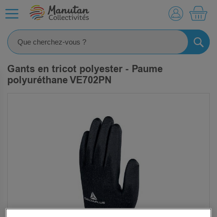
MO
RECHE
Gants en tricot polyester - Paume
polyuréthane VE702PN
SKIP
TO
THE
END
OF
THE
IMAGES
GALLERY