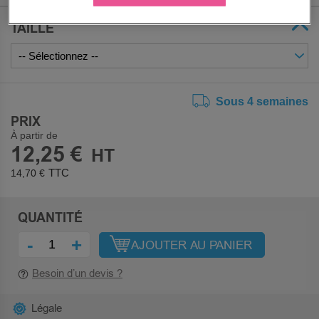
TAILLE
Sous 4 semaines
PRIX
À partir de
12,25 €
14,70 €
QUANTITÉ
-
+
AJOUTER AU PANIER
Besoin d’un devis ?
Légale