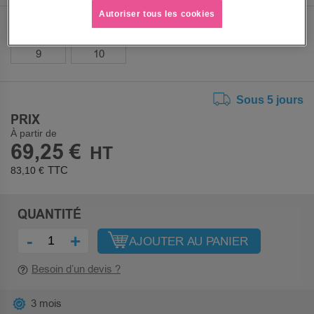
Autoriser tous les cookies
TAILLE
9
10
Sous 5 jours
PRIX
À partir de
69,25 €
83,10 €
QUANTITÉ
-
+
AJOUTER AU PANIER
Besoin d’un devis ?
3 mois