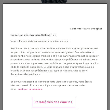
Continuer sans accepter
Bienvenue chez Manutan Collectivités
SKIP
Les avantages
Vous offrir une visite sur-mesure, nous tient à cœur !
TO
THE
En cliquant sur le bouton « Autoriser tous les cookies », notre plateforme web
L'enduction en polyuréthane du gant VECUTF08 va
va pouvoir échanger des cookies avec votre navigateur. Ces informations
BEGINNING
permettre d'avoir une bonne accroche grâce à sa
permettent à notre équipe marketing et à nos partenaires internet de mesurer
OF
fonction antidérapante.
les performances de notre site, et d'analyser vos préférences d'achats. Nous
THE
pouvons ainsi vous proposer des produits encore plus adaptés à vos besoins
Ajustement parfait permettant aux utilisateurs de ne pas
et de la publicité appropriée. Si vous souhaitez plus d'informations sur les
IMAGES
ressentir de gène au niveau du poignet durant une
finalités et choisir vos préférences par type de cookies, cliquez sur «
GALLERY
Paramètres des cookies ».
utilisation prolongée.
Gants anti coupure niveau F, idéal en milieu sec.
Et si vous choisissez de continuer votre visite sans cookies, vous êtes le
bienvenu aussi ! Pour en savoir plus, vous pouvez aussi consulter
Voir le descriptif complet
notre
politique de cookies.
Paramètres des cookies