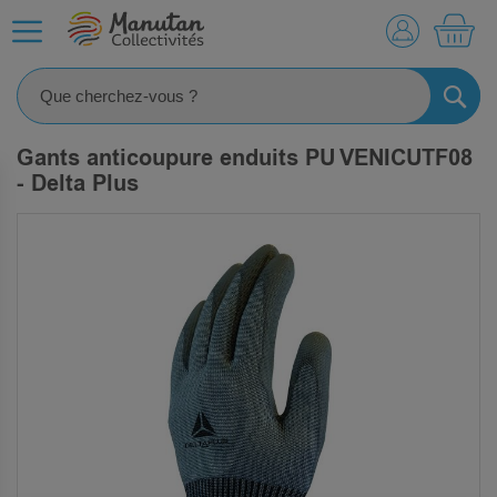
MO
RECHE
Gants anticoupure enduits PU VENICUTF08
- Delta Plus
SKIP
TO
THE
END
OF
THE
IMAGES
GALLERY