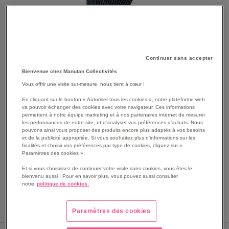
Continuer sans accepter
Bienvenue chez Manutan Collectivités
SKIP
Les avantages
Vous offrir une visite sur-mesure, nous tient à cœur !
TO
En cliquant sur le bouton « Autoriser tous les cookies », notre plateforme web
THE
Le gant VENICUTF07 dispose d'un bon grip grâce à son
va pouvoir échanger des cookies avec votre navigateur. Ces informations
BEGINNING
enduction en nitrile texturé agrippant.
permettent à notre équipe marketing et à nos partenaires internet de mesurer
OF
les performances de notre site, et d'analyser vos préférences d'achats. Nous
Ajustement parfait permettant aux utilisateurs de ne pas
pouvons ainsi vous proposer des produits encore plus adaptés à vos besoins
THE
ressentir de gène au niveau du poignet durant une
et de la publicité appropriée. Si vous souhaitez plus d'informations sur les
IMAGES
utilisation prolongée.
finalités et choisir vos préférences par type de cookies, cliquez sur «
GALLERY
Paramètres des cookies ».
Gants anti coupure niveau F, idéal en milieu huileux.
Voir le descriptif complet
Et si vous choisissez de continuer votre visite sans cookies, vous êtes le
bienvenu aussi ! Pour en savoir plus, vous pouvez aussi consulter
notre
politique de cookies.
Paramètres des cookies