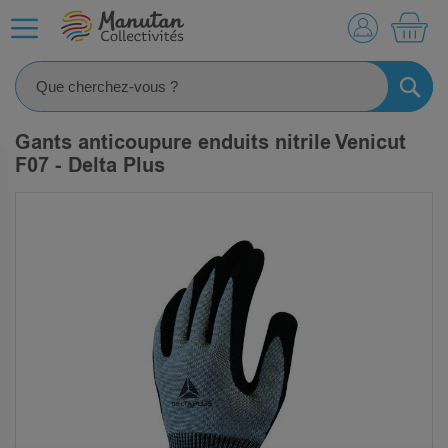
MO
RECHE
Gants anticoupure enduits nitrile Venicut
F07 - Delta Plus
SKIP
TO
THE
END
OF
THE
IMAGES
GALLERY