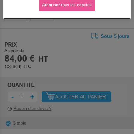
TAILLE
Autoriser tous les cookies
9
10
Sous 5 jours
PRIX
À partir de
84,00 €
100,80 €
QUANTITÉ
-
+
AJOUTER AU PANIER
Besoin d’un devis ?
3 mois