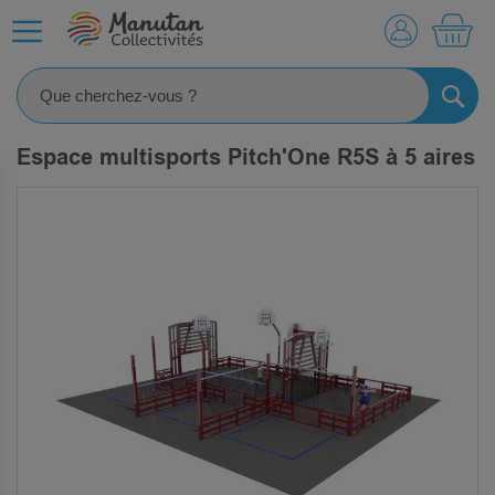
MO
RECHE
Espace multisports Pitch'One R5S à 5 aires
SKIP
TO
THE
END
OF
THE
IMAGES
GALLERY