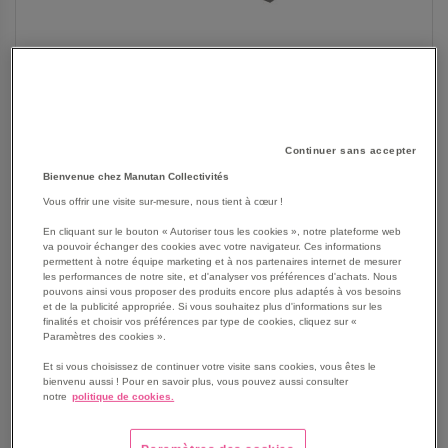
Continuer sans accepter
Bienvenue chez Manutan Collectivités
Vous offrir une visite sur-mesure, nous tient à cœur !
SKIP
Les avantages
En cliquant sur le bouton « Autoriser tous les cookies », notre plateforme web
TO
va pouvoir échanger des cookies avec votre navigateur. Ces informations
THE
Espace multisports et multi-terrains proposant une
permettent à notre équipe marketing et à nos partenaires internet de mesurer
BEGINNING
les performances de notre site, et d'analyser vos préférences d'achats. Nous
grande diversité de pratiques sportives.
pouvons ainsi vous proposer des produits encore plus adaptés à vos besoins
OF
4 terrains maximum utilisables simultanément.
et de la publicité appropriée. Si vous souhaitez plus d'informations sur les
THE
5 terrains de sports de buts pour la pratique du football,
finalités et choisir vos préférences par type de cookies, cliquez sur «
IMAGES
Paramètres des cookies ».
basket-ball, handball.
GALLERY
5 terrains de sports de filet pour le badminton, volley-
Et si vous choisissez de continuer votre visite sans cookies, vous êtes le
bienvenu aussi ! Pour en savoir plus, vous pouvez aussi consulter
ball, mini-tennis, tennis-ballon, sepak takraw.
notre
politique de cookies.
Jusqu'à 24 joueurs simultanément.
Voir le descriptif complet