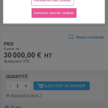
Paramètres des cookies
COLORIS
Autoriser tous les cookies
Nous contacter
PRIX
À partir de
30 000,00 €
36 000,00 €
QUANTITÉ
-
+
AJOUTER AU PANIER
Besoin d’un devis ?
20 ans