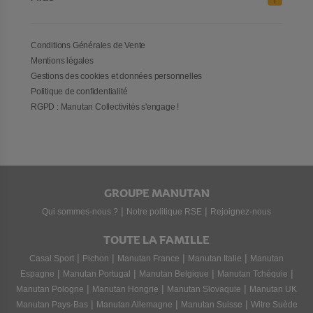
Conditions Générales de Vente
Mentions légales
Gestions des cookies et données personnelles
Politique de confidentialité
RGPD : Manutan Collectivités s'engage !
GROUPE MANUTAN
|
|
Qui sommes-nous ?
Notre politique RSE
Rejoignez-nous
TOUTE LA FAMILLE
|
|
|
|
Casal Sport
Pichon
Manutan France
Manutan Italie
Manutan
|
|
|
|
Espagne
Manutan Portugal
Manutan Belgique
Manutan Tchéquie
|
|
|
Manutan Pologne
Manutan Hongrie
Manutan Slovaquie
Manutan UK
|
|
|
Manutan Pays-Bas
Manutan Allemagne
Manutan Suisse
Witre Suède