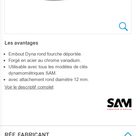
SKIP
Les avantages
TO
THE
Embout Dyna rond fourche déportée.
BEGINNING
Forgé en acier au chrome vanadium.
OF
Utilisable avec tous les modèles de clés
THE
dynamométriques SAM.
IMAGES
avec attachement rond diamètre 12 mm.
GALLERY
Voir le descriptif complet
RÉF. FABRICANT