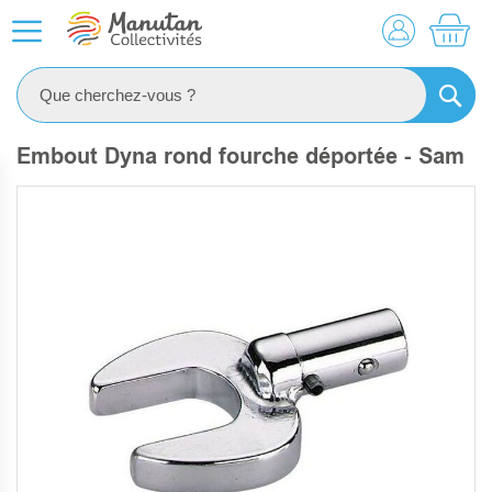
MO
RECHE
Embout Dyna rond fourche déportée - Sam
SKIP
TO
THE
END
OF
THE
IMAGES
GALLERY