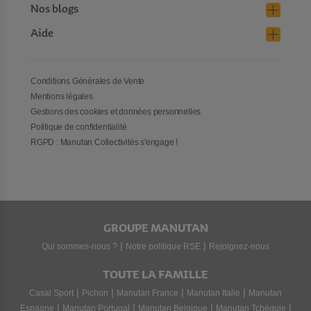
Nos blogs
Aide
Conditions Générales de Vente
Mentions légales
Gestions des cookies et données personnelles
Politique de confidentialité
RGPD : Manutan Collectivités s'engage !
GROUPE MANUTAN
|
|
Qui sommes-nous ?
Notre politique RSE
Rejoignez-nous
TOUTE LA FAMILLE
|
|
|
|
Casal Sport
Pichon
Manutan France
Manutan Italie
Manutan
|
|
|
|
Espagne
Manutan Portugal
Manutan Belgique
Manutan Tchéquie