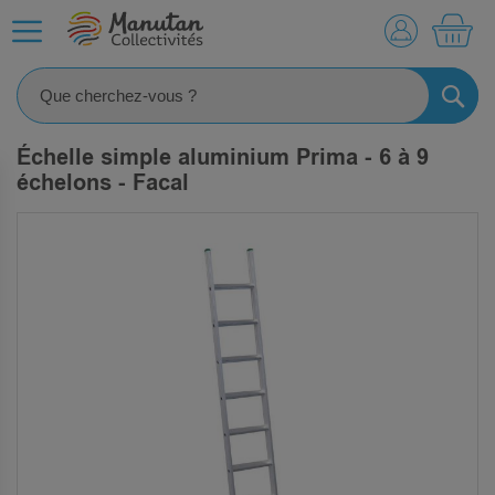
MO
RECHE
Échelle simple aluminium Prima - 6 à 9
échelons - Facal
SKIP
TO
THE
END
OF
THE
IMAGES
GALLERY