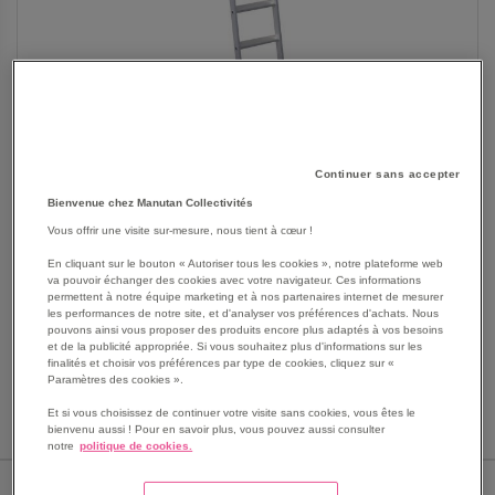
SKIP
Continuer sans accepter
Les avantages
TO
Bienvenue chez Manutan Collectivités
THE
Échelle simple robuste en matériau tout aluminium.
Vous offrir une visite sur-mesure, nous tient à cœur !
BEGINNING
Patins articulés acier avec caoutchouc antidérapant.
OF
En cliquant sur le bouton « Autoriser tous les cookies », notre plateforme web
Marches aluminium profondes, striées antidérapantes.
va pouvoir échanger des cookies avec votre navigateur. Ces informations
THE
Liaison montant/marche par sertissage triple expansion.
permettent à notre équipe marketing et à nos partenaires internet de mesurer
IMAGES
les performances de notre site, et d'analyser vos préférences d'achats. Nous
Voir le descriptif complet
GALLERY
pouvons ainsi vous proposer des produits encore plus adaptés à vos besoins
et de la publicité appropriée. Si vous souhaitez plus d'informations sur les
finalités et choisir vos préférences par type de cookies, cliquez sur «
Paramètres des cookies ».
Et si vous choisissez de continuer votre visite sans cookies, vous êtes le
bienvenu aussi ! Pour en savoir plus, vous pouvez aussi consulter
notre
politique de cookies.
NB D'ÉCHELONS