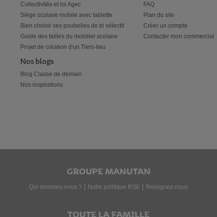
Collectivités et loi Agec
FAQ
Siège scolaire mobile avec tablette
Plan du site
Bien choisir ses poubelles de tri sélectif
Créer un compte
Guide des tailles du mobilier scolaire
Contacter mon commercial
Projet de création d'un Tiers-lieu
Nos blogs
Blog Classe de demain
Nos inspirations
GROUPE MANUTAN
|
|
Qui sommes-nous ?
Notre politique RSE
Rejoignez-nous
TOUTE LA FAMILLE