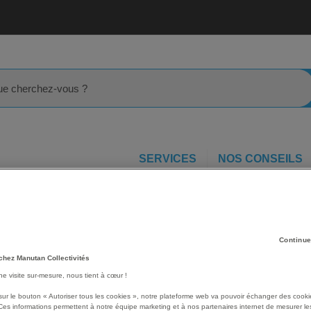
rcher
SERVICES
NOS CONSEILS
Traitement de l'air
Déshumidificateur d'air 22L - Supreme Dry
reme
Les avantages
Continue
chez Manutan Collectivités
340 W.
une visite sur-mesure, nous tient à cœur !
Sélecteur de niveau d'humi
Détecteur et affichage du 
sur le bouton « Autoriser tous les cookies », notre plateforme web va pouvoir échanger des cooki
Contrôle automatique de d
Ces informations permettent à notre équipe marketing et à nos partenaires internet de mesurer le