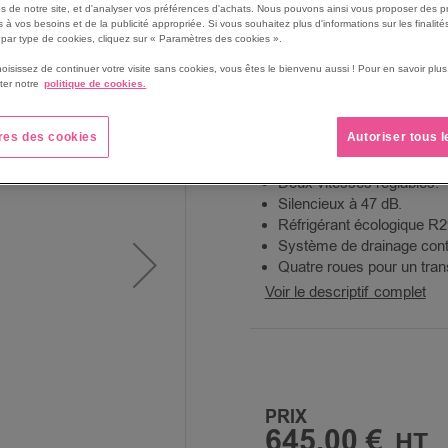
s de notre site, et d'analyser vos préférences d'achats. Nous pouvons ainsi vous proposer des p
Réservoir de 4 L de capac
 à vos besoins et de la publicité appropriée. Si vous souhaitez plus d'informations sur les finalités
Indicateur de réservoir ple
par type de cookies, cliquez sur « Paramètres des cookies ».
Minuterie 24h.
hoisissez de continuer votre visite sans cookies, vous êtes le bienvenu aussi ! Pour en savoir pl
Débit d'air de 180 m3/h.
ter notre
politique de cookies.
Capacité de déshumidifica
Filtre amovible et lavable.
res des cookies
Autoriser tous 
Poignée de transport.
Idéal pour les pièces jusq
Deux vitesses réglables.
Silencieux à 47 dB.
Réfrigérant écologique R2
Système de drainage cont
Quatre roues pour un trans
Voir le descriptif complet
PRIX
645,00 €