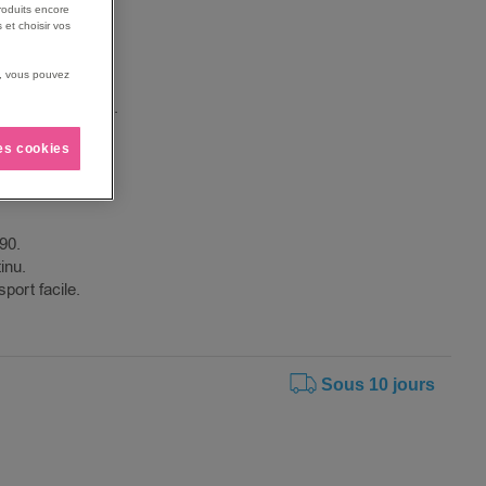
roduits encore
ité.
 et choisir vos
in.
us, vous pouvez
tion de 22 L/24h.
les cookies
u'à 45 m2.
90.
inu.
port facile.
Sous 10 jours