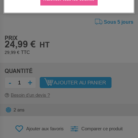
Sous 5 jours
PRIX
24,99 €
29,99 €
QUANTITÉ
-
+
AJOUTER AU PANIER
Besoin d’un devis ?
2 ans
Ajouter aux favoris
Comparer ce produit