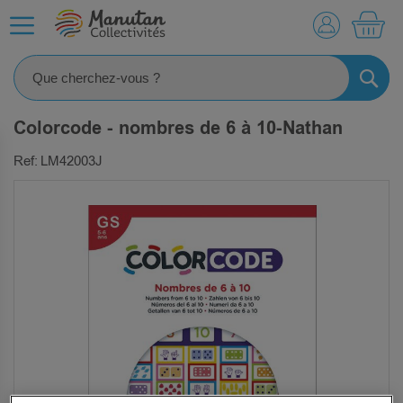
MO
RECHE
Colorcode - nombres de 6 à 10-Nathan
Ref: LM42003J
SKIP
TO
THE
END
OF
THE
IMAGES
GALLERY