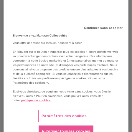
Continuer sans accepter
Bienvenue chez Manutan Collectivités
Vous offrir une visite sur-mesure, nous tient à cœur !
En cliquant sur le bouton « Autoriser tous les cookies », notre plateforme web
va pouvoir échanger des cookies avec votre navigateur. Ces informations
permettent à notre équipe marketing et à nos partenaires internet de mesurer
les performances de notre site, et d'analyser vos préférences d'achats. Nous
pouvons ainsi vous proposer des produits encore plus adaptés à vos besoins
SKIP
et de la publicité appropriée. Si vous souhaitez plus d'informations sur les
Les avantages
TO
finalités et choisir vos préférences par type de cookies, cliquez sur «
Paramètres des cookies ».
THE
Colorcode nombres pour identifier, dénombrer, associer
BEGINNING
des quantités de 6 à 10.
Et si vous choisissez de continuer votre visite sans cookies, vous êtes le
OF
bienvenu aussi ! Pour en savoir plus, vous pouvez aussi consulter
Jeu pour apprendre et s'entrainer.
notre
politique de cookies.
THE
Se familiariser avec différentes représentations du
IMAGES
nombre : collections, doigts de la main, constellations du
GALLERY
Paramètres des cookies
dé, écriture chiffrée.
Voir le descriptif complet
Autoriser tous les cookies