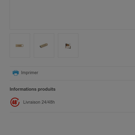
SKIP
TO
Imprimer
THE
BEGINNING
OF
Informations produits
THE
IMAGES
Livraison 24/48h
GALLERY