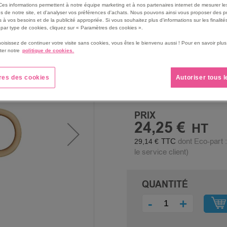
Ces informations permettent à notre équipe marketing et à nos partenaires internet de mesurer le
Vitesse d'écriture de 100 
s de notre site, et d'analyser vos préférences d'achats. Nous pouvons ainsi vous proposer des p
données efficace
 à vos besoins et de la publicité appropriée. Si vous souhaitez plus d'informations sur les finalités
Corps en métal pour une me
par type de cookies, cliquez sur « Paramètres des cookies ».
Boucle de porte-clés pour 
hoisissez de continuer votre visite sans cookies, vous êtes le bienvenu aussi ! Pour en savoir pl
ter notre
politique de cookies.
Voir le descriptif complet
res des cookies
Autoriser tous 
PRIX
24,25 €
dont Eco-part 
29,14 €
le service client)
QUANTITÉ
-
+