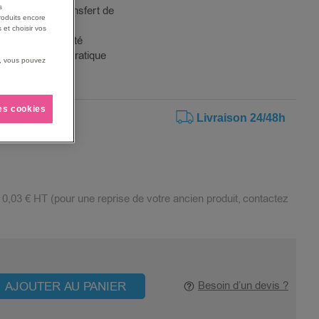
s
Mo/s pour un transfert de
roduits encore
 et choisir vos
illeure durabilité
une portabilité pratique
us, vous pouvez
les cookies
Livraison 24/48h
:
0,03 €
HT (pour une reprise de votre ancien produit, contactez
AJOUTER AU PANIER
Besoin d’un devis ?