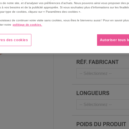
s de notre site, et d'analyser vos préférences d'achats. Nous pouvons ainsi vous proposer des p
Poids 230 g.
 à vos besoins et de la publicité appropriée. Si vous souhaitez plus d'informations sur les finalités
Voir le descriptif complet
par type de cookies, cliquez sur « Paramètres des cookies ».
hoisissez de continuer votre visite sans cookies, vous êtes le bienvenu aussi ! Pour en savoir pl
ter notre
politique de cookies.
CAPACITÉ (DIMENSI
res des cookies
Autoriser tous 
RÉF. FABRICANT
LONGUEURS
POIDS DU PRODUIT