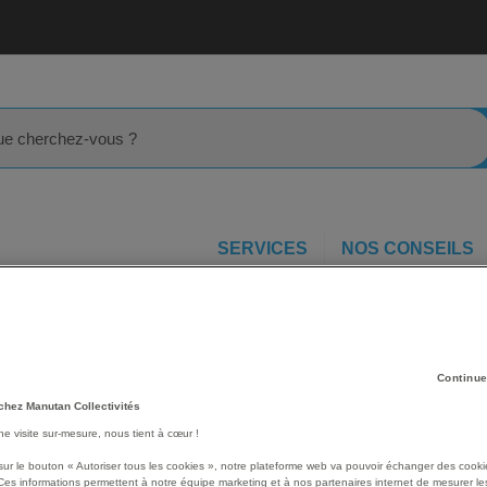
rcher
SERVICES
NOS CONSEILS
re-coudee 1 tête isolée 1000 volts - Sam
e
Les avantages
Continue
chez Manutan Collectivités
Clé polygonale contre-coud
Forgées en acier au chro
une visite sur-mesure, nous tient à cœur !
La tête contre-coudée per
sur le bouton « Autoriser tous les cookies », notre plateforme web va pouvoir échanger des cooki
obstacle qui interdit l'usag
Ces informations permettent à notre équipe marketing et à nos partenaires internet de mesurer le