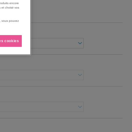
roduits encore
 et choisir vos
us, vous pouvez
ONS)
les cookies