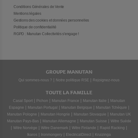
Conditions Générales de Vente
Mentions légales
Gestions des cookies et données personnelles
Politique de confidentialité
RGPD : Manutan Collectivités s'engage !
GROUPE MANUTAN
|
|
Qui sommes-nous ?
Notre politique RSE
Rejoignez-nous
TOUTE LA FAMILLE
|
|
|
|
Casal Sport
Pichon
Manutan France
Manutan Italie
Manutan
|
|
|
|
Espagne
Manutan Portugal
Manutan Belgique
Manutan Tchéquie
|
|
|
Manutan Pologne
Manutan Hongrie
Manutan Slovaquie
Manutan UK
|
|
|
Manutan Pays-Bas
Manutan Allemagne
Manutan Suisse
Witre Suède
|
|
|
|
|
Witre Norvège
Witre Danemark
Witre Finlande
Rapid Racking
|
|
|
Ikaros
Ironmongery
ElectricalDirect
Kruizinga