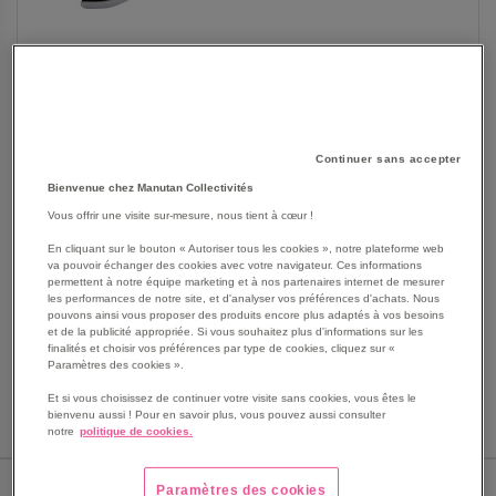
SKIP
Les avantages
Continuer sans accepter
TO
Bienvenue chez Manutan Collectivités
THE
Clé mixte.
BEGINNING
Vous offrir une visite sur-mesure, nous tient à cœur !
Forgée en acier au chrome vanadium.
OF
Forme adoucie pour le confort de la main.
En cliquant sur le bouton « Autoriser tous les cookies », notre plateforme web
THE
Finition polie brillante.
va pouvoir échanger des cookies avec votre navigateur. Ces informations
IMAGES
permettent à notre équipe marketing et à nos partenaires internet de mesurer
Tête polygonale.
les performances de notre site, et d'analyser vos préférences d'achats. Nous
GALLERY
Voir le descriptif complet
pouvons ainsi vous proposer des produits encore plus adaptés à vos besoins
et de la publicité appropriée. Si vous souhaitez plus d'informations sur les
finalités et choisir vos préférences par type de cookies, cliquez sur «
Paramètres des cookies ».
Et si vous choisissez de continuer votre visite sans cookies, vous êtes le
bienvenu aussi ! Pour en savoir plus, vous pouvez aussi consulter
notre
politique de cookies.
CAPACITÉ (DIMENSIONS)
Paramètres des cookies