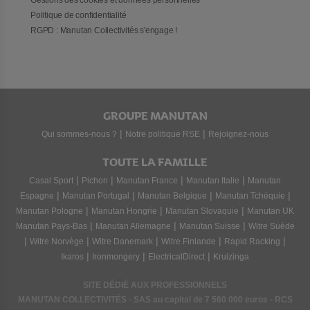
Gestions des cookies et données personnelles
Politique de confidentialité
RGPD : Manutan Collectivités s'engage !
GROUPE MANUTAN
|
|
Qui sommes-nous ?
Notre politique RSE
Rejoignez-nous
TOUTE LA FAMILLE
|
|
|
|
Casal Sport
Pichon
Manutan France
Manutan Italie
Manutan
|
|
|
|
Espagne
Manutan Portugal
Manutan Belgique
Manutan Tchéquie
|
|
|
Manutan Pologne
Manutan Hongrie
Manutan Slovaquie
Manutan UK
|
|
|
Manutan Pays-Bas
Manutan Allemagne
Manutan Suisse
Witre Suède
|
|
|
|
|
Witre Norvège
Witre Danemark
Witre Finlande
Rapid Racking
|
|
|
Ikaros
Ironmongery
ElectricalDirect
Kruizinga
SITE DÉDIÉ AUX PROFESSIONNELS
MANUTAN COLLECTIVITÉS - SAS au capital de 7 560 000 euros - RCS