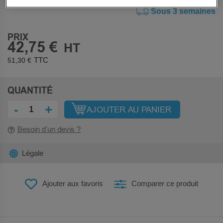
Sous 3 semaines
PRIX
42,75 €
51,30 €
QUANTITÉ
-
+
AJOUTER AU PANIER
Besoin d’un devis ?
Légale
Ajouter aux favoris
Comparer ce produit