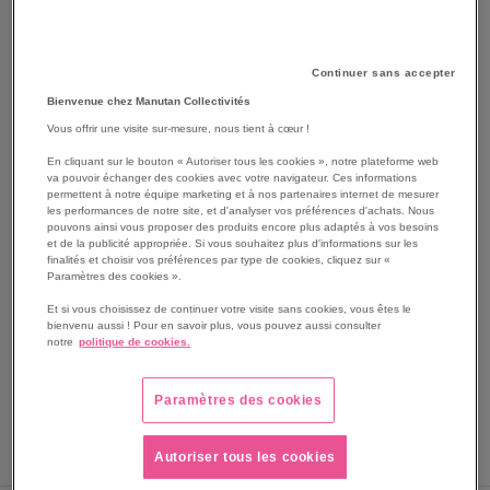
Continuer sans accepter
Bienvenue chez Manutan Collectivités
Vous offrir une visite sur-mesure, nous tient à cœur !
En cliquant sur le bouton « Autoriser tous les cookies », notre plateforme web
va pouvoir échanger des cookies avec votre navigateur. Ces informations
SKIP
Les avantages
permettent à notre équipe marketing et à nos partenaires internet de mesurer
TO
les performances de notre site, et d'analyser vos préférences d'achats. Nous
THE
Clé en tube droite 24x26 mm.
pouvons ainsi vous proposer des produits encore plus adaptés à vos besoins
et de la publicité appropriée. Si vous souhaitez plus d'informations sur les
BEGINNING
Deux ouvertures différentes par clé. .
finalités et choisir vos préférences par type de cookies, cliquez sur «
OF
Corps hexagonal. .
Paramètres des cookies ».
THE
Finition chromée.
Et si vous choisissez de continuer votre visite sans cookies, vous êtes le
IMAGES
Poids 440 g.
bienvenu aussi ! Pour en savoir plus, vous pouvez aussi consulter
GALLERY
notre
politique de cookies.
Voir le descriptif complet
Paramètres des cookies
Autoriser tous les cookies