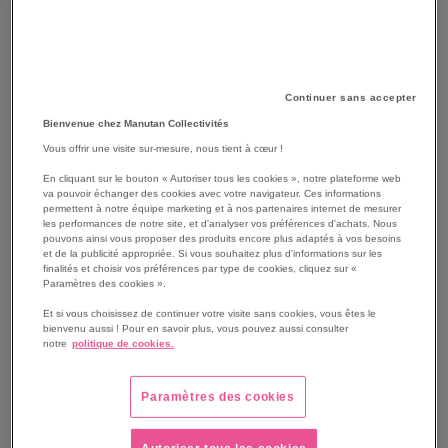
Continuer sans accepter
Bienvenue chez Manutan Collectivités
Vous offrir une visite sur-mesure, nous tient à cœur !
En cliquant sur le bouton « Autoriser tous les cookies », notre plateforme web
va pouvoir échanger des cookies avec votre navigateur. Ces informations
permettent à notre équipe marketing et à nos partenaires internet de mesurer
les performances de notre site, et d'analyser vos préférences d'achats. Nous
pouvons ainsi vous proposer des produits encore plus adaptés à vos besoins
SKIP
Les avantages
et de la publicité appropriée. Si vous souhaitez plus d'informations sur les
TO
finalités et choisir vos préférences par type de cookies, cliquez sur «
Paramètres des cookies ».
THE
Outil de moletage pour tubes et raccords filetés jusqu’à
BEGINNING
2’’ pour une meilleure accroche de la filasse.
Et si vous choisissez de continuer votre visite sans cookies, vous êtes le
OF
bienvenu aussi ! Pour en savoir plus, vous pouvez aussi consulter
Le moletage permet de créer des rainures facilitant la
notre
politique de cookies.
THE
mise en place de la filasse et son maintien lors du
IMAGES
serrage, réduisant ainsi les risques de fuites.
GALLERY
Conservation de l’ouverture grâce à la bague de
Paramètres des cookies
réglage.
Rouleaux interchangeables en acier trempé pour une