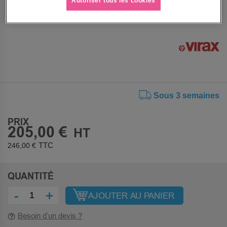
Autoriser tous les cookies
longue durée vie.
Voir le descriptif complet
Sous 3 semaines
PRIX
205,00 €
246,00 €
QUANTITÉ
-
+
AJOUTER AU PANIER
Besoin d’un devis ?