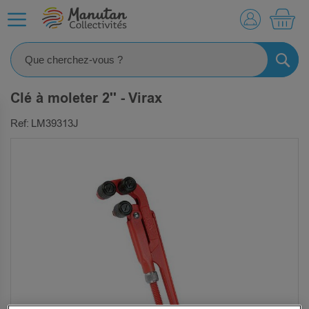
MO
RECHE
Clé à moleter 2'' - Virax
Ref: LM39313J
SKIP
TO
THE
END
OF
THE
IMAGES
GALLERY