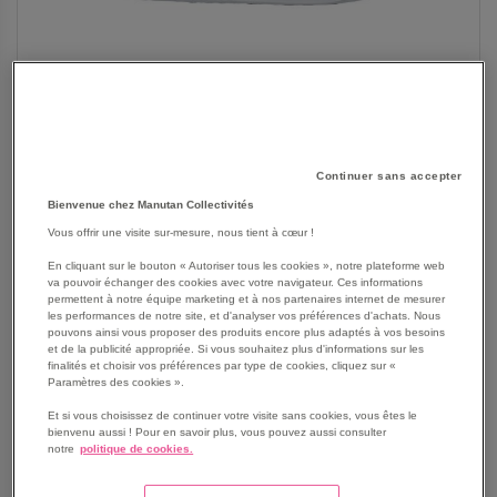
Continuer sans accepter
Bienvenue chez Manutan Collectivités
Vous offrir une visite sur-mesure, nous tient à cœur !
SKIP
En cliquant sur le bouton « Autoriser tous les cookies », notre plateforme web
Les avantages
va pouvoir échanger des cookies avec votre navigateur. Ces informations
TO
permettent à notre équipe marketing et à nos partenaires internet de mesurer
THE
Spécialement pensées pour les hommes et les femmes
les performances de notre site, et d'analyser vos préférences d'achats. Nous
BEGINNING
pouvons ainsi vous proposer des produits encore plus adaptés à vos besoins
exerçant dans les métiers de l'agroalimentaire, ces
et de la publicité appropriée. Si vous souhaitez plus d'informations sur les
OF
chaussures de sécurité sont réputées pour être ultra
finalités et choisir vos préférences par type de cookies, cliquez sur «
THE
confortables.
Paramètres des cookies ».
IMAGES
Votre temps est précieux, pour cela nous assurons un
Et si vous choisissez de continuer votre visite sans cookies, vous êtes le
GALLERY
entretien facile de vos chaussures de sécurité grâce à
bienvenu aussi ! Pour en savoir plus, vous pouvez aussi consulter
notre
politique de cookies.
un dessus facilement nettoyable.
Voir le descriptif complet