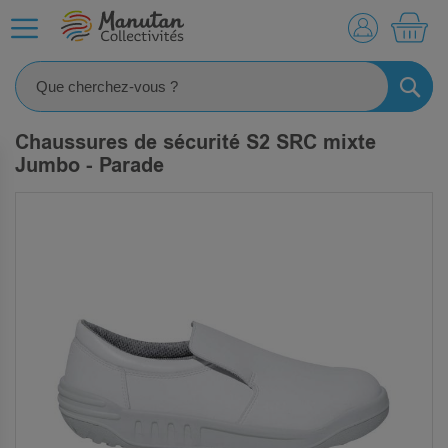
MO
RECHE
Chaussures de sécurité S2 SRC mixte
Jumbo - Parade
SKIP
TO
THE
END
OF
THE
IMAGES
GALLERY