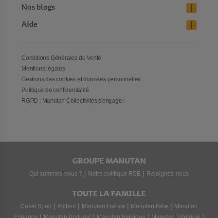
Nos blogs
Aide
Conditions Générales de Vente
Mentions légales
Gestions des cookies et données personnelles
Politique de confidentialité
RGPD : Manutan Collectivités s'engage !
GROUPE MANUTAN
|
|
Qui sommes-nous ?
Notre politique RSE
Rejoignez-nous
TOUTE LA FAMILLE
|
|
|
|
Casal Sport
Pichon
Manutan France
Manutan Italie
Manutan
|
|
|
|
Espagne
Manutan Portugal
Manutan Belgique
Manutan Tchéquie