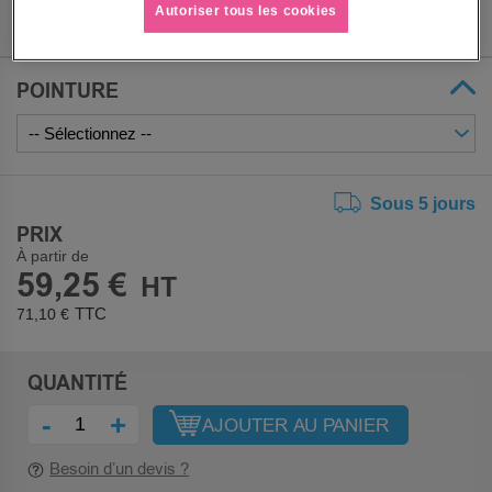
Autoriser tous les cookies
POINTURE
Sous 5 jours
PRIX
À partir de
59,25 €
71,10 €
QUANTITÉ
-
+
AJOUTER AU PANIER
Besoin d’un devis ?