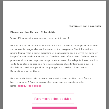
Continuer sans accepter
Bienvenue chez Manutan Collectivités
SKIP
Vous offrir une visite sur-mesure, nous tient à cœur !
Les avantages
TO
En cliquant sur le bouton « Autoriser tous les cookies », notre plateforme web
THE
Chaussure de sécurité mixte Parafa, qui combine
va pouvoir échanger des cookies avec votre navigateur. Ces informations
BEGINNING
permettent à notre équipe marketing et à nos partenaires internet de mesurer
efficacement protection des pieds et confort. Chaussure
les performances de notre site, et d'analyser vos préférences d'achats. Nous
OF
basse amagnétique.
pouvons ainsi vous proposer des produits encore plus adaptés à vos besoins
THE
Dotée du VPS SYSTEM (voûte plantaire soutenue) et du
et de la publicité appropriée. Si vous souhaitez plus d'informations sur les
IMAGES
finalités et choisir vos préférences par type de cookies, cliquez sur «
DRS (amorti).
Paramètres des cookies ».
GALLERY
Semelle SRC résistante à la glisse.
Et si vous choisissez de continuer votre visite sans cookies, vous êtes le
Embout de sécurité en polycarbonate et insert
bienvenu aussi ! Pour en savoir plus, vous pouvez aussi consulter
antiperforation non métallique.
notre
politique de cookies.
Voir le descriptif complet
Paramètres des cookies