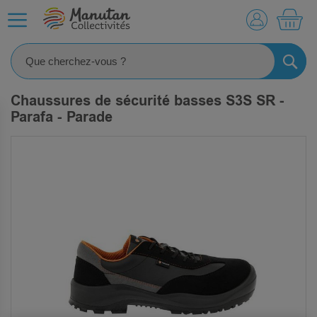
MO
RECHE
Chaussures de sécurité basses S3S SR -
Parafa - Parade
SKIP
TO
THE
END
OF
THE
IMAGES
GALLERY