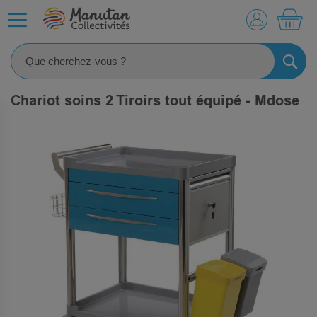
MO
RECHE
Chariot soins 2 Tiroirs tout équipé - Mdose
SKIP
TO
THE
END
OF
THE
IMAGES
GALLERY