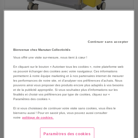
Continuer sans accepter
Bienvenue chez Manutan Collectivités
Vous offrir une visite sur-mesure, nous tient à cœur !
SKIP
En cliquant sur le bouton « Autoriser tous les cookies », notre plateforme web
Les avantages
va pouvoir échanger des cookies avec votre navigateur. Ces informations
TO
permettent à notre équipe marketing et à nos partenaires internet de mesurer
THE
Chariot de soins 2 tiroirs Mdos, léger, maniable et tout
les performances de notre site, et d'analyser vos préférences d'achats. Nous
BEGINNING
pouvons ainsi vous proposer des produits encore plus adaptés à vos besoins
équipé pour une utilisation adaptée au milieu hospitalier.
et de la publicité appropriée. Si vous souhaitez plus d'informations sur les
OF
Chariot décliné en 2 coloris.
finalités et choisir vos préférences par type de cookies, cliquez sur «
THE
Habillage extérieur en aluminium composite.
Paramètres des cookies ».
IMAGES
Profilés en Inox AISI 304.
Et si vous choisissez de continuer votre visite sans cookies, vous êtes le
GALLERY
Tiroirs en aluminium sur glissières à sortie 100%.
bienvenu aussi ! Pour en savoir plus, vous pouvez aussi consulter
notre
politique de cookies.
Plan de travail en ABS avec rebord quatre côtés.
Poignée de poussée en ABS.
Roues doubles diamètre 100 mm dont 2 à frein et 2
Paramètres des cookies