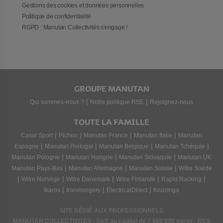
Gestions des cookies et données personnelles
Politique de confidentialité
RGPD : Manutan Collectivités s'engage !
GROUPE MANUTAN
|
|
Qui sommes-nous ?
Notre politique RSE
Rejoignez-nous
TOUTE LA FAMILLE
|
|
|
|
Casal Sport
Pichon
Manutan France
Manutan Italie
Manutan
|
|
|
|
Espagne
Manutan Portugal
Manutan Belgique
Manutan Tchéquie
|
|
|
Manutan Pologne
Manutan Hongrie
Manutan Slovaquie
Manutan UK
|
|
|
Manutan Pays-Bas
Manutan Allemagne
Manutan Suisse
Witre Suède
|
|
|
|
|
Witre Norvège
Witre Danemark
Witre Finlande
Rapid Racking
|
|
|
Ikaros
Ironmongery
ElectricalDirect
Kruizinga
SITE DÉDIÉ AUX PROFESSIONNELS
MANUTAN COLLECTIVITÉS - SAS au capital de 7 560 000 euros - RCS