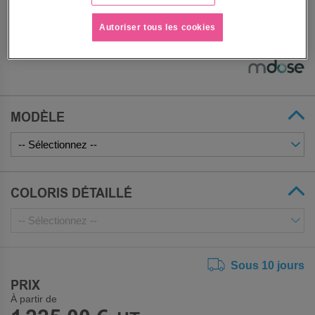
antistatiques.
Dimensions : largeur 65 cm, profondeur 48 cm et
Autoriser tous les cookies
hauteur 87cm.
Voir le descriptif complet
MODÈLE
COLORIS DÉTAILLÉ
Sous 10 jours
PRIX
À partir de