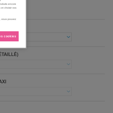
s
i l'érafler.
roduits encore
 et choisir vos
us, vous pouvez
les cookies
ÉTAILLÉ)
AXI