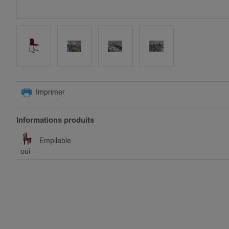
SKIP
TO
Imprimer
THE
BEGINNING
OF
Informations produits
THE
IMAGES
Empilable
GALLERY
oui