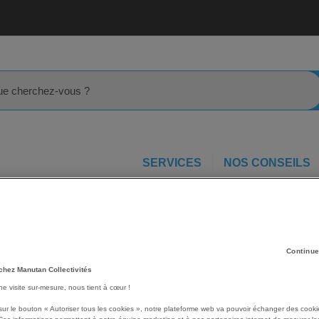
rcher
SERVICES
NOS CONSEILS
le
Chaise opti+ Swing - Vanerum
Les avantages
Continue
Chaise facile à déplacer g
chez Manutan Collectivités
Rainures texturées intégré
une visite sur-mesure, nous tient à cœur !
confort.
sur le bouton « Autoriser tous les cookies », notre plateforme web va pouvoir échanger des cooki
Conçue pour être posée sur