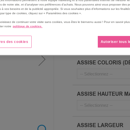
Ces informations permettent à notre équipe marketing et à nos partenaires internet de mesurer le
classe sans l'endommager n
s de notre site, et d'analyser vos préférences d'achats. Nous pouvons ainsi vous proposer des p
 à vos besoins et de la publicité appropriée. Si vous souhaitez plus d'informations sur les finalités
Voir le descriptif complet
par type de cookies, cliquez sur « Paramètres des cookies ».
hoisissez de continuer votre visite sans cookies, vous êtes le bienvenu aussi ! Pour en savoir pl
ter notre
politique de cookies.
TAILLE MOBILIER
res des cookies
Autoriser tous 
ASSISE COLORIS (D
ASSISE HAUTEUR M
ASSISE LARGEUR