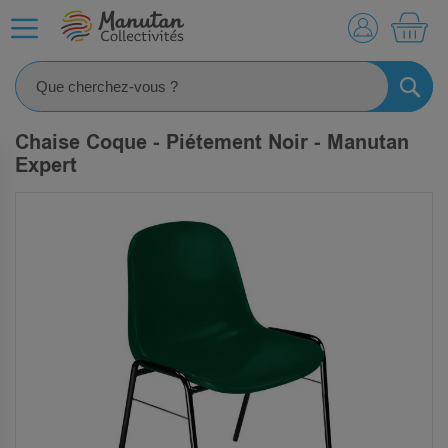
MO
RECHE
Chaise Coque - Piétement Noir - Manutan
Expert
SKIP
TO
THE
END
OF
THE
IMAGES
GALLERY