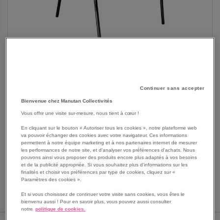
Continuer sans accepter
Bienvenue chez Manutan Collectivités
Vous offrir une visite sur-mesure, nous tient à cœur !
SKIP
Les avantages
TO
En cliquant sur le bouton « Autoriser tous les cookies », notre plateforme web
va pouvoir échanger des cookies avec votre navigateur. Ces informations
THE
Chaise empilable par 10
permettent à notre équipe marketing et à nos partenaires internet de mesurer
BEGINNING
Patins de protection antidérapants
les performances de notre site, et d'analyser vos préférences d'achats. Nous
OF
pouvons ainsi vous proposer des produits encore plus adaptés à vos besoins
Monocoque robuste en polypropylène injecté
et de la publicité appropriée. Si vous souhaitez plus d'informations sur les
THE
Voir le descriptif complet
finalités et choisir vos préférences par type de cookies, cliquez sur «
IMAGES
Paramètres des cookies ».
GALLERY
Et si vous choisissez de continuer votre visite sans cookies, vous êtes le
bienvenu aussi ! Pour en savoir plus, vous pouvez aussi consulter
notre
politique de cookies.