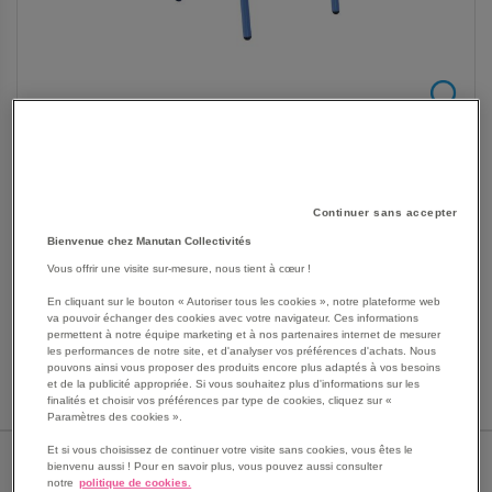
Continuer sans accepter
SKIP
Bienvenue chez Manutan Collectivités
Les avantages
TO
Vous offrir une visite sur-mesure, nous tient à cœur !
THE
Chaise Chloé 4 pieds Mobidecor.
BEGINNING
En cliquant sur le bouton « Autoriser tous les cookies », notre plateforme web
Dossier et assise rivetés.
va pouvoir échanger des cookies avec votre navigateur. Ces informations
OF
Réalisée en hêtre multiplis verni époxy.
permettent à notre équipe marketing et à nos partenaires internet de mesurer
THE
les performances de notre site, et d'analyser vos préférences d'achats. Nous
Voir le descriptif complet
IMAGES
pouvons ainsi vous proposer des produits encore plus adaptés à vos besoins
et de la publicité appropriée. Si vous souhaitez plus d'informations sur les
GALLERY
finalités et choisir vos préférences par type de cookies, cliquez sur «
Paramètres des cookies ».
Et si vous choisissez de continuer votre visite sans cookies, vous êtes le
TAILLE MOBILIER
bienvenu aussi ! Pour en savoir plus, vous pouvez aussi consulter
notre
politique de cookies.