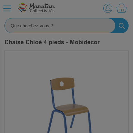
MO
RECHE
Chaise Chloé 4 pieds - Mobidecor
SKIP
TO
THE
END
OF
THE
IMAGES
GALLERY