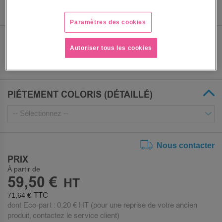
Paramètres des cookies
ASSISE LARGEUR
Autoriser tous les cookies
PIÉTEMENT COLORIS (DÉTAILLÉ)
Nous contacter
PRIX
À partir de
59,50 €
71,64 €
dont Eco-part :
0,20 €
HT (pour une reprise de votre ancien
produit, contactez le service client)