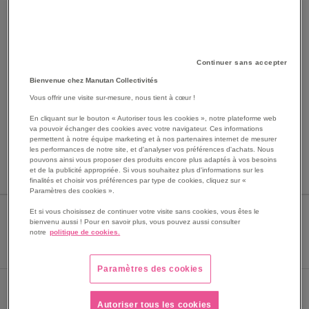
Continuer sans accepter
Bienvenue chez Manutan Collectivités
SKIP
Les avantages
Vous offrir une visite sur-mesure, nous tient à cœur !
TO
En cliquant sur le bouton « Autoriser tous les cookies », notre plateforme web
THE
Chaise avec assise bois, réglable par vérin à gaz.
va pouvoir échanger des cookies avec votre navigateur. Ces informations
BEGINNING
Assise tournante.
permettent à notre équipe marketing et à nos partenaires internet de mesurer
OF
les performances de notre site, et d'analyser vos préférences d'achats. Nous
Dossier réglable en hauteur.
pouvons ainsi vous proposer des produits encore plus adaptés à vos besoins
THE
Voir le descriptif complet
et de la publicité appropriée. Si vous souhaitez plus d'informations sur les
IMAGES
finalités et choisir vos préférences par type de cookies, cliquez sur «
GALLERY
Paramètres des cookies ».
Et si vous choisissez de continuer votre visite sans cookies, vous êtes le
PIÉTEMENT COLORIS (DÉTAILLÉ)
bienvenu aussi ! Pour en savoir plus, vous pouvez aussi consulter
notre
politique de cookies.
Paramètres des cookies
En stock
Livraison 24/48h
Autoriser tous les cookies