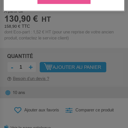
PRIX
À partir de
130,90 €
158,90 €
dont Eco-part :
1,52 €
HT (pour une reprise de votre ancien
produit, contactez le service client)
QUANTITÉ
-
+
AJOUTER AU PANIER
Besoin d’un devis ?
10 ans
Ajouter aux favoris
Comparer ce produit