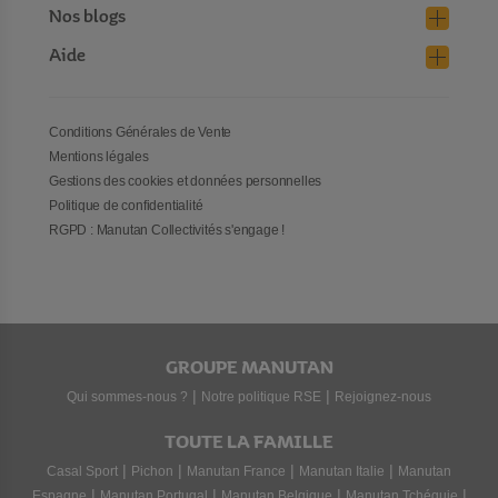
Nos blogs
Aide
Conditions Générales de Vente
Mentions légales
Gestions des cookies et données personnelles
Politique de confidentialité
RGPD : Manutan Collectivités s'engage !
GROUPE MANUTAN
|
|
Qui sommes-nous ?
Notre politique RSE
Rejoignez-nous
TOUTE LA FAMILLE
|
|
|
|
Casal Sport
Pichon
Manutan France
Manutan Italie
Manutan
|
|
|
|
Espagne
Manutan Portugal
Manutan Belgique
Manutan Tchéquie