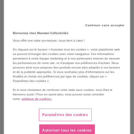
Continuer sans accepter
Bienvenue chez Manutan Collectivités
Vous offrir une visite sur-mesure, nous tient à cœur !
En cliquant sur le bouton « Autoriser tous les cookies », notre plateforme web
va pouvoir échanger des cookies avec votre navigateur. Ces informations
permettent à notre équipe marketing et à nos partenaires internet de mesurer
les performances de notre site, et d'analyser vos préférences d'achats. Nous
pouvons ainsi vous proposer des produits encore plus adaptés à vos besoins
et de la publicité appropriée. Si vous souhaitez plus d'informations sur les
SKIP
Les avantages
finalités et choisir vos préférences par type de cookies, cliquez sur «
TO
Paramètres des cookies ».
THE
Cendrier sur pied cylindrique inox brossé.
Et si vous choisissez de continuer votre visite sans cookies, vous êtes le
BEGINNING
Retrait simple: cendrier facile à vider.
bienvenu aussi ! Pour en savoir plus, vous pouvez aussi consulter
OF
Durable: meilleure résistance aux intempéries.
notre
politique de cookies.
THE
Sûr: système de verrouillage empêchant toute utilisation
IMAGES
abusive.
Paramètres des cookies
GALLERY
Plaque de plancher noire avec trous de fixation
prépercés.
Autoriser tous les cookies
Voir le descriptif complet