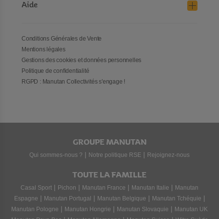
Aide
Conditions Générales de Vente
Mentions légales
Gestions des cookies et données personnelles
Politique de confidentialité
RGPD : Manutan Collectivités s'engage !
GROUPE MANUTAN
|
|
Qui sommes-nous ?
Notre politique RSE
Rejoignez-nous
TOUTE LA FAMILLE
|
|
|
|
Casal Sport
Pichon
Manutan France
Manutan Italie
Manutan
|
|
|
|
Espagne
Manutan Portugal
Manutan Belgique
Manutan Tchéquie
|
|
|
Manutan Pologne
Manutan Hongrie
Manutan Slovaquie
Manutan UK