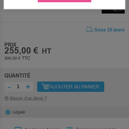
Sous 10 jours
PRIX
255,00 €
306,00 €
QUANTITÉ
-
+
AJOUTER AU PANIER
Besoin d’un devis ?
Légale