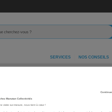
rcher
SERVICES
NOS CONSEILS
Cendrier extérieur
Cendrier sur colonne 25,5L Infinity-Rubber
-
Les avantages
Continue
Collecteur anti-rouille.
chez Manutan Collectivités
Ultra-résistant à toutes co
Facile à poser et à vider.
une visite sur-mesure, nous tient à cœur !
Efficace et esthétique.