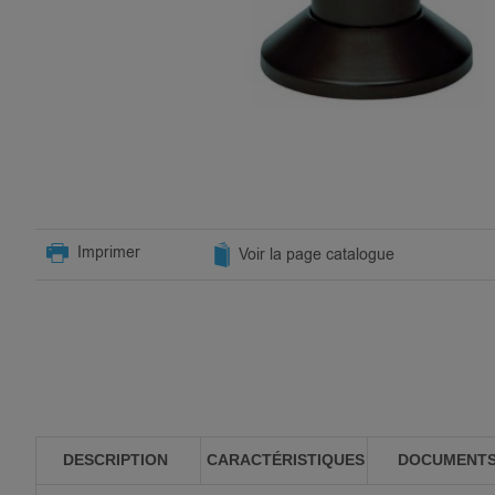
SKIP
TO
Imprimer
Voir la page catalogue
THE
BEGINNING
OF
THE
IMAGES
GALLERY
DESCRIPTION
CARACTÉRISTIQUES
DOCUMENT