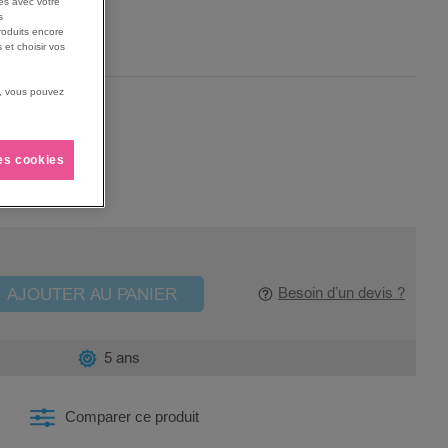
es avec votre
s
roduits encore
 et choisir vos
us, vous pouvez
les cookies
AJOUTER AU PANIER
Besoin d’un devis ?
5 ans
Comparer ce produit