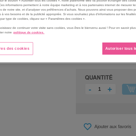
sur le bouton « Autoriser tous les cookies », notre plateforme web va pouvoir échanger des cooki
Ne se décolore pas.
Ces informations permettent à notre équipe marketing et à nos partenaires internet de mesurer le
s de notre site, et d'analyser vos préférences d'achats. Nous pouvons ainsi vous proposer des p
Voir le descriptif complet
 à vos besoins et de la publicité appropriée. Si vous souhaitez plus d'informations sur les finalités
par type de cookies, cliquez sur « Paramètres des cookies ».
hoisissez de continuer votre visite sans cookies, vous êtes le bienvenu aussi ! Pour en savoir pl
ter notre
politique de cookies.
PRIX
349,00 €
res des cookies
Autoriser tous 
418,80 €
QUANTITÉ
-
+
Ajouter aux favoris