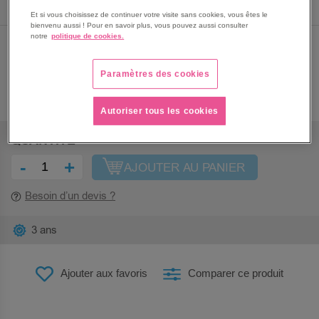
Et si vous choisissez de continuer votre visite sans cookies, vous êtes le
bienvenu aussi ! Pour en savoir plus, vous pouvez aussi consulter
notre
politique de cookies.
PRIX
410,00 €
Paramètres des cookies
492,00 €
Autoriser tous les cookies
QUANTITÉ
-
+
AJOUTER AU PANIER
Besoin d’un devis ?
3 ans
Ajouter aux favoris
Comparer ce produit