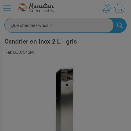
MO
RECHE
Cendrier en inox 2 L - gris
Ref: LC07542M
SKIP
TO
THE
END
OF
THE
IMAGES
GALLERY