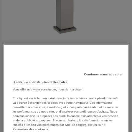
SKIP
Les avantages
Continuer sans accepter
TO
Bienvenue chez Manutan Collectivités
THE
Cendrier design en acier inoxydable de qualité
BEGINNING
Vous offrir une visite sur-mesure, nous tient à cœur !
supérieure.
OF
Inclinez la face avant pour vider le cendrier amovible.
En cliquant sur le bouton « Autoriser tous les cookies », notre plateforme web
THE
va pouvoir échanger des cookies avec votre navigateur. Ces informations
Avec serrure à cylindre et socle antivol.
IMAGES
permettent à notre équipe marketing et à nos partenaires internet de mesurer
Voir le descriptif complet
les performances de notre site, et d'analyser vos préférences d'achats. Nous
GALLERY
pouvons ainsi vous proposer des produits encore plus adaptés à vos besoins
et de la publicité appropriée. Si vous souhaitez plus d'informations sur les
finalités et choisir vos préférences par type de cookies, cliquez sur «
Paramètres des cookies ».