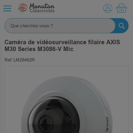
MO
RECHE
Caméra de vidéosurveillance filaire AXIS
M30 Series M3086-V Mic
Ref: LM28462R
SKIP
TO
THE
END
OF
THE
IMAGES
GALLERY