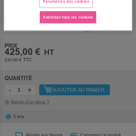
Paramètres des cookies
Autoriser tous les cookies
Sous 4 semaines
PRIX
425,00 €
510,00 €
QUANTITÉ
-
+
AJOUTER AU PANIER
Besoin d’un devis ?
5 ans
Ajouter aux favoris
Comparer ce produit