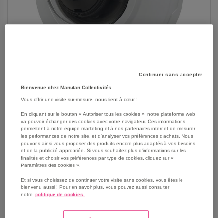
Continuer sans accepter
Bienvenue chez Manutan Collectivités
Vous offrir une visite sur-mesure, nous tient à cœur !
En cliquant sur le bouton « Autoriser tous les cookies », notre plateforme web
va pouvoir échanger des cookies avec votre navigateur. Ces informations
permettent à notre équipe marketing et à nos partenaires internet de mesurer
SKIP
Les avantages
les performances de notre site, et d'analyser vos préférences d'achats. Nous
TO
pouvons ainsi vous proposer des produits encore plus adaptés à vos besoins
THE
et de la publicité appropriée. Si vous souhaitez plus d'informations sur les
Caméra de vidéosurveillance AXIS M30 Series M3086-
finalités et choisir vos préférences par type de cookies, cliquez sur «
BEGINNING
V Mic
Paramètres des cookies ».
OF
Excellente qualité d'image en 4MP
THE
Et si vous choisissez de continuer votre visite sans cookies, vous êtes le
Design compact et discret
bienvenu aussi ! Pour en savoir plus, vous pouvez aussi consulter
IMAGES
WDR et Lightfinder
notre
politique de cookies.
GALLERY
Prise en charge des analyses avec deep learning
Voir le descriptif complet