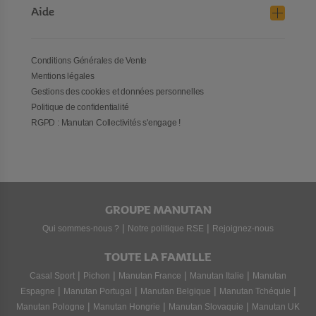
Aide
Conditions Générales de Vente
Mentions légales
Gestions des cookies et données personnelles
Politique de confidentialité
RGPD : Manutan Collectivités s'engage !
GROUPE MANUTAN
|
|
Qui sommes-nous ?
Notre politique RSE
Rejoignez-nous
TOUTE LA FAMILLE
|
|
|
|
Casal Sport
Pichon
Manutan France
Manutan Italie
Manutan
|
|
|
|
Espagne
Manutan Portugal
Manutan Belgique
Manutan Tchéquie
|
|
|
Manutan Pologne
Manutan Hongrie
Manutan Slovaquie
Manutan UK