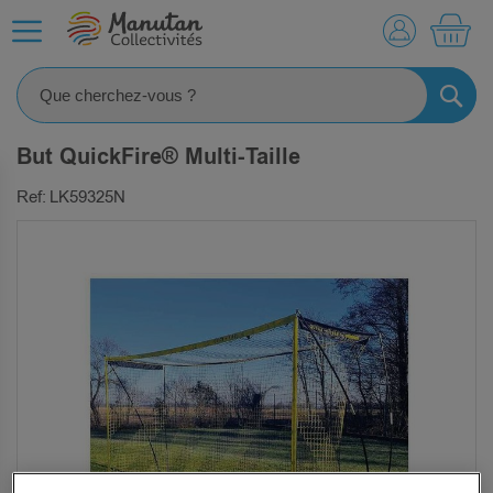
MO
RECHE
But QuickFire® Multi-Taille
Ref: LK59325N
SKIP
TO
THE
END
OF
THE
IMAGES
GALLERY