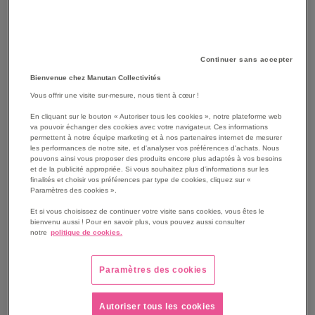
Continuer sans accepter
Bienvenue chez Manutan Collectivités
Vous offrir une visite sur-mesure, nous tient à cœur !
En cliquant sur le bouton « Autoriser tous les cookies », notre plateforme web
va pouvoir échanger des cookies avec votre navigateur. Ces informations
permettent à notre équipe marketing et à nos partenaires internet de mesurer
les performances de notre site, et d'analyser vos préférences d'achats. Nous
pouvons ainsi vous proposer des produits encore plus adaptés à vos besoins
et de la publicité appropriée. Si vous souhaitez plus d'informations sur les
SKIP
Les avantages
finalités et choisir vos préférences par type de cookies, cliquez sur «
TO
Paramètres des cookies ».
THE
Produit breveté mondialement.
Et si vous choisissez de continuer votre visite sans cookies, vous êtes le
BEGINNING
But de foot mobile
bienvenu aussi ! Pour en savoir plus, vous pouvez aussi consulter
OF
Mini but adaptable aux différents groupes d'âge.
notre
politique de cookies.
THE
Dimensions modulables : 3/4m x 1,5/2m
IMAGES
Structure en acier et fibre de verre
Paramètres des cookies
GALLERY
Voir le descriptif complet
Autoriser tous les cookies