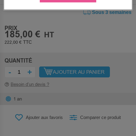
Sous 3 semaines
PRIX
185,00 €
222,00 €
QUANTITÉ
-
+
AJOUTER AU PANIER
Besoin d’un devis ?
1 an
Ajouter aux favoris
Comparer ce produit