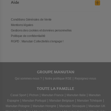
Aide
Conditions Générales de Vente
Mentions légales
Gestions des cookies et données personnelles
Politique de confidentialité
RGPD : Manutan Collectivités s'engage !
GROUPE MANUTAN
|
|
Qui sommes-nous ?
Notre politique RSE
Rejoignez-nous
TOUTE LA FAMILLE
|
|
|
|
Casal Sport
Pichon
Manutan France
Manutan Italie
Manutan
|
|
|
|
Espagne
Manutan Portugal
Manutan Belgique
Manutan Tchéquie
|
|
|
Manutan Pologne
Manutan Hongrie
Manutan Slovaquie
Manutan UK