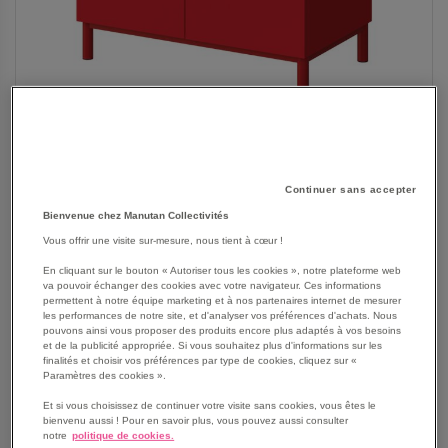
Continuer sans accepter
Bienvenue chez Manutan Collectivités
SKIP
Vous offrir une visite sur-mesure, nous tient à cœur !
Les avantages
TO
En cliquant sur le bouton « Autoriser tous les cookies », notre plateforme web
THE
Buffet Malibu avec plateau épaisseur 21 mm, finition
va pouvoir échanger des cookies avec votre navigateur. Ces informations
BEGINNING
permettent à notre équipe marketing et à nos partenaires internet de mesurer
stratifié ABS.
les performances de notre site, et d'analyser vos préférences d'achats. Nous
OF
Contrebalancement stratifié sous plateau blanc.
pouvons ainsi vous proposer des produits encore plus adaptés à vos besoins
THE
Struture bois mélaminé épaisseur 19 mm.
et de la publicité appropriée. Si vous souhaitez plus d'informations sur les
IMAGES
finalités et choisir vos préférences par type de cookies, cliquez sur «
2 portes, 2 tiroirs, 1 tablette intermédiaire.
Paramètres des cookies ».
GALLERY
Piètement tube acier Ø 40 mm, épaisseur 1,5 mm.
Et si vous choisissez de continuer votre visite sans cookies, vous êtes le
Structure sous buffet tube acier 30 x 30 mm, épaisseur
bienvenu aussi ! Pour en savoir plus, vous pouvez aussi consulter
1,5mm.
notre
politique de cookies.