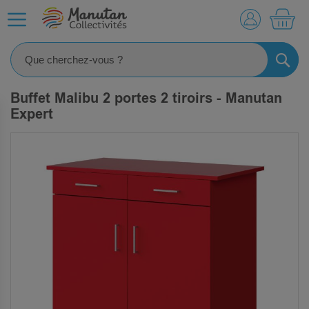
MO
RECHE
Buffet Malibu 2 portes 2 tiroirs - Manutan
Expert
SKIP
TO
THE
END
OF
THE
IMAGES
GALLERY