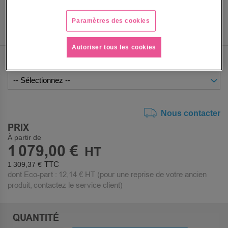
Voir le descriptif complet
Paramètres des cookies
Autoriser tous les cookies
COLORIS DÉTAILLÉ
Nous contacter
PRIX
À partir de
1 079,00 €
1 309,37 €
dont Eco-part :
12,14 €
HT (pour une reprise de votre ancien
produit, contactez le service client)
QUANTITÉ