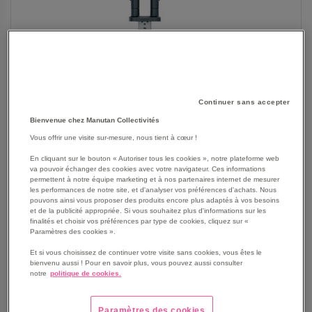
Continuer sans accepter
Bienvenue chez Manutan Collectivités
Vous offrir une visite sur-mesure, nous tient à cœur !
En cliquant sur le bouton « Autoriser tous les cookies », notre plateforme web
va pouvoir échanger des cookies avec votre navigateur. Ces informations
permettent à notre équipe marketing et à nos partenaires internet de mesurer
SKIP
les performances de notre site, et d'analyser vos préférences d'achats. Nous
Les avantages
pouvons ainsi vous proposer des produits encore plus adaptés à vos besoins
TO
et de la publicité appropriée. Si vous souhaitez plus d'informations sur les
THE
Améliorez votre posture et votre confort au bureau
finalités et choisir vos préférences par type de cookies, cliquez sur «
BEGINNING
comme à la maison avec le bras double pour écran et
Paramètres des cookies ».
OF
ordinateur portable Leitz Ergo.
Et si vous choisissez de continuer votre visite sans cookies, vous êtes le
THE
Il favorise l'alignement des yeux, réduit la tension au
bienvenu aussi ! Pour en savoir plus, vous pouvez aussi consulter
IMAGES
notre
politique de cookies.
niveau du cou et des épaules, pour une position
GALLERY
ergonomique idéale.
Peu encombrant, il convient parfaitement à des petits
Paramètres des cookies