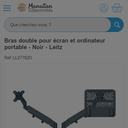
MO
RECHE
Bras double pour écran et ordinateur
portable - Noir - Leitz
Ref: LL27762D
SKIP
TO
THE
END
OF
THE
IMAGES
GALLERY