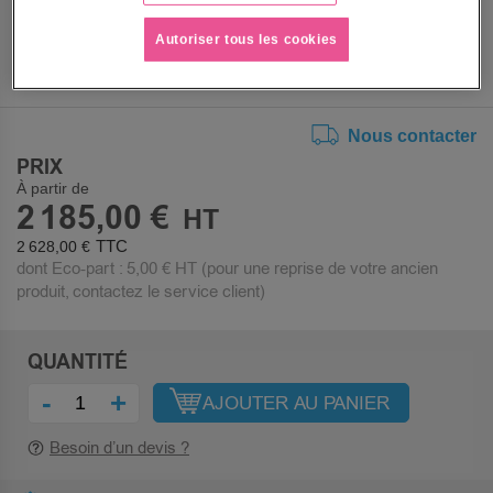
TAPIS COLORIS
Autoriser tous les cookies
Nous contacter
PRIX
À partir de
2 185,00 €
2 628,00 €
dont Eco-part :
5,00 €
HT (pour une reprise de votre ancien
produit, contactez le service client)
QUANTITÉ
-
+
AJOUTER AU PANIER
Besoin d’un devis ?