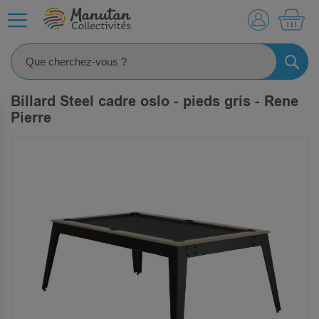
MO
RECHE
Billard Steel cadre oslo - pieds gris - Rene
Pierre
SKIP
TO
THE
END
OF
THE
IMAGES
GALLERY