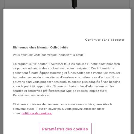
Continuer sans accepter
Bienvenue chez Manutan Collectivités
Vous offrir une visite sur-mesure, nous tient à cœur !
En cliquant sur le bouton « Autoriser tous les cookies », notre plateforme web
va pouvoir échanger des cookies avec votre navigateur. Ces informations
SKIP
Les avantages
permettent à notre équipe marketing et à nos partenaires internet de mesurer
TO
les performances de notre site, et d'analyser vos préférences d'achats. Nous
pouvons ainsi vous proposer des produits encore plus adaptés à vos besoins
THE
Billard d'intérieur au design contemporain.
et de la publicité appropriée. Si vous souhaitez plus d'informations sur les
BEGINNING
Cadre de bandes en MDF mélaminé teinté.
finalités et choisir vos préférences par type de cookies, cliquez sur «
OF
Paramètres des cookies ».
Drap professionnel.
THE
Piètement compas en acier peint.
Et si vous choisissez de continuer votre visite sans cookies, vous êtes le
IMAGES
bienvenu aussi ! Pour en savoir plus, vous pouvez aussi consulter
Voir le descriptif complet
GALLERY
notre
politique de cookies.
Paramètres des cookies