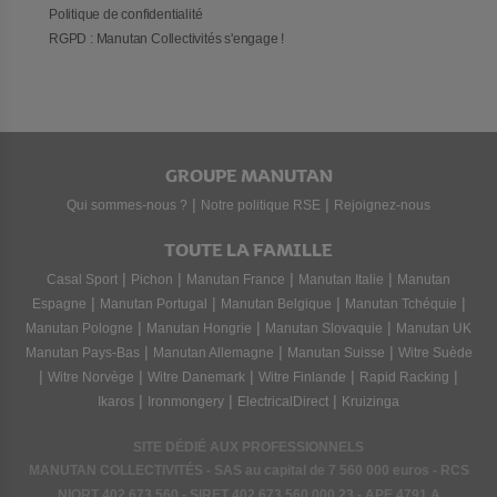
Politique de confidentialité
RGPD : Manutan Collectivités s'engage !
GROUPE MANUTAN
|
|
Qui sommes-nous ?
Notre politique RSE
Rejoignez-nous
TOUTE LA FAMILLE
|
|
|
|
Casal Sport
Pichon
Manutan France
Manutan Italie
Manutan
|
|
|
|
Espagne
Manutan Portugal
Manutan Belgique
Manutan Tchéquie
|
|
|
Manutan Pologne
Manutan Hongrie
Manutan Slovaquie
Manutan UK
|
|
|
Manutan Pays-Bas
Manutan Allemagne
Manutan Suisse
Witre Suède
|
|
|
|
|
Witre Norvège
Witre Danemark
Witre Finlande
Rapid Racking
|
|
|
Ikaros
Ironmongery
ElectricalDirect
Kruizinga
SITE DÉDIÉ AUX PROFESSIONNELS
MANUTAN COLLECTIVITÉS - SAS au capital de 7 560 000 euros - RCS
NIORT
402 673 560
- SIRET
402 673 560 000 23
- APE 4791 A