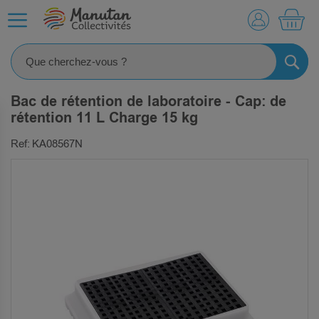
MO
RECHE
Bac de rétention de laboratoire - Cap: de
rétention 11 L Charge 15 kg
Ref: KA08567N
SKIP
TO
THE
END
OF
THE
IMAGES
GALLERY