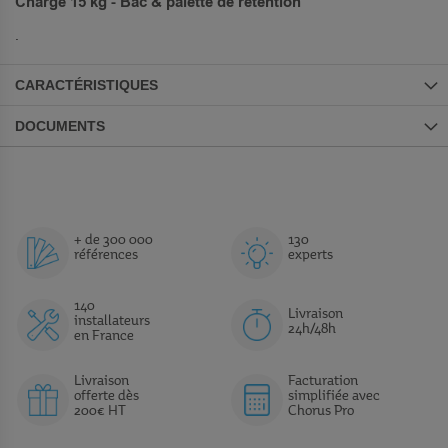
Charge 15 kg - Bac & palette de rétention
.
CARACTÉRISTIQUES
DOCUMENTS
+ de 300 000
130
références
experts
140
Livraison
installateurs
24h/48h
en France
Livraison
Facturation
offerte dès
simplifiée avec
200€ HT
Chorus Pro