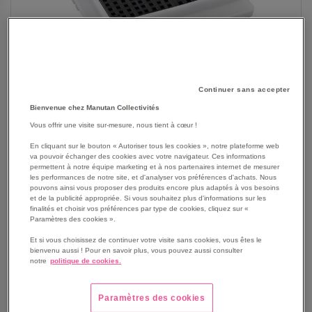
Continuer sans accepter
Bienvenue chez Manutan Collectivités
Vous offrir une visite sur-mesure, nous tient à cœur !
En cliquant sur le bouton « Autoriser tous les cookies », notre plateforme web
va pouvoir échanger des cookies avec votre navigateur. Ces informations
permettent à notre équipe marketing et à nos partenaires internet de mesurer
les performances de notre site, et d'analyser vos préférences d'achats. Nous
SKIP
pouvons ainsi vous proposer des produits encore plus adaptés à vos besoins
Les avantages
et de la publicité appropriée. Si vous souhaitez plus d'informations sur les
TO
finalités et choisir vos préférences par type de cookies, cliquez sur «
THE
Évite la dégradation des plans de travail.
Paramètres des cookies ».
BEGINNING
Peu encombrant pour une manipulation manuelle.
Et si vous choisissez de continuer votre visite sans cookies, vous êtes le
OF
Visibilité des déversements grâce aux parois latérales
bienvenu aussi ! Pour en savoir plus, vous pouvez aussi consulter
THE
transparentes.
notre
politique de cookies.
IMAGES
Nettoyage du bac facilité par le caillebotis.
GALLERY
Voir le descriptif complet
Paramètres des cookies