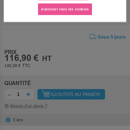
Autoriser tous les cookies
Sous 5 jours
PRIX
116,90 €
140,28 €
QUANTITÉ
-
+
AJOUTER AU PANIER
Besoin d’un devis ?
3 ans