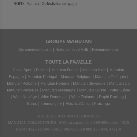
RGPD : Manutan Collectivités s'engage !
GROUPE MANUTAN
|
|
Qui sommes-nous ?
Notre politique RSE
Rejoignez-nous
TOUTE LA FAMILLE
|
|
|
|
Casal Sport
Pichon
Manutan France
Manutan Italie
Manutan
|
|
|
|
Espagne
Manutan Portugal
Manutan Belgique
Manutan Tchéquie
|
|
|
Manutan Pologne
Manutan Hongrie
Manutan Slovaquie
Manutan UK
|
|
|
Manutan Pays-Bas
Manutan Allemagne
Manutan Suisse
Witre Suède
|
|
|
|
|
Witre Norvège
Witre Danemark
Witre Finlande
Rapid Racking
|
|
|
Ikaros
Ironmongery
ElectricalDirect
Kruizinga
SITE DÉDIÉ AUX PROFESSIONNELS
MANUTAN COLLECTIVITÉS - SAS au capital de 7 560 000 euros - RCS
NIORT
402 673 560
- SIRET
402 673 560 000 23
- APE 4791 A