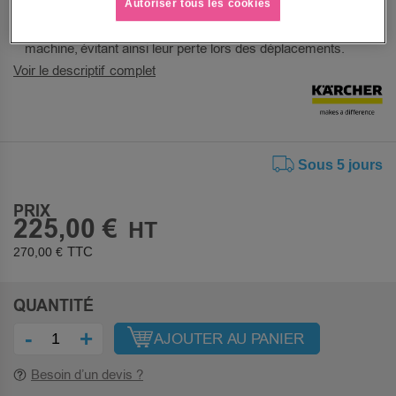
Autoriser tous les cookies
d'aspiration élevée et constante.
Tous les accessoires peuvent être stockés sur la
machine, évitant ainsi leur perte lors des déplacements.
Voir le descriptif complet
Sous 5 jours
PRIX
225,00 €
270,00 €
QUANTITÉ
-
+
AJOUTER AU PANIER
Besoin d’un devis ?