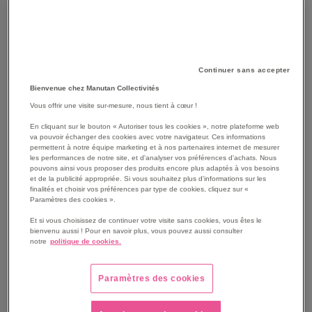
Continuer sans accepter
Bienvenue chez Manutan Collectivités
Vous offrir une visite sur-mesure, nous tient à cœur !
En cliquant sur le bouton « Autoriser tous les cookies », notre plateforme web
va pouvoir échanger des cookies avec votre navigateur. Ces informations
permettent à notre équipe marketing et à nos partenaires internet de mesurer
les performances de notre site, et d'analyser vos préférences d'achats. Nous
pouvons ainsi vous proposer des produits encore plus adaptés à vos besoins
et de la publicité appropriée. Si vous souhaitez plus d'informations sur les
SKIP
finalités et choisir vos préférences par type de cookies, cliquez sur «
Les avantages
Paramètres des cookies ».
TO
THE
Aspirateur compactes et robuste.
Et si vous choisissez de continuer votre visite sans cookies, vous êtes le
BEGINNING
bienvenu aussi ! Pour en savoir plus, vous pouvez aussi consulter
Particulièrement adapté aux applications mobiles dans
notre
politique de cookies.
OF
le secteur de l'artisanat.
THE
Elimine efficacement les liquides, les salissures
IMAGES
grossières et les poussières fines.
Paramètres des cookies
GALLERY
Equipé d'un filtre à cartouche PES résistant à l'humidité.
Le décolmatage semi-automatique assure une qualité