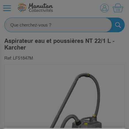
MO
RECHE
Aspirateur eau et poussières NT 22/1 L -
Karcher
Ref: LF51847M
SKIP
TO
THE
END
OF
THE
IMAGES
GALLERY