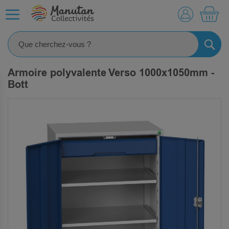
MO
RECHE
Armoire polyvalente Verso 1000x1050mm -
Bott
SKIP
TO
THE
END
OF
THE
IMAGES
GALLERY