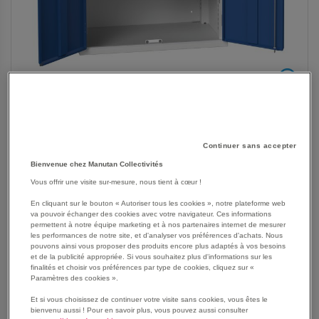
Continuer sans accepter
Bienvenue chez Manutan Collectivités
SKIP
Les avantages
Vous offrir une visite sur-mesure, nous tient à cœur !
TO
THE
Construction en tôle d’acier avec portes renforcées
En cliquant sur le bouton « Autoriser tous les cookies », notre plateforme web
BEGINNING
va pouvoir échanger des cookies avec votre navigateur. Ces informations
Tablettes en acier galvanisé réglables au pas de 25mm
permettent à notre équipe marketing et à nos partenaires internet de mesurer
OF
Charge par tablette et tiroir 60 Kg
les performances de notre site, et d'analyser vos préférences d'achats. Nous
THE
Tiroirs intérieurs montés sur roulements
pouvons ainsi vous proposer des produits encore plus adaptés à vos besoins
IMAGES
et de la publicité appropriée. Si vous souhaitez plus d'informations sur les
Profondeur 550 mm
finalités et choisir vos préférences par type de cookies, cliquez sur «
GALLERY
Voir le descriptif complet
Paramètres des cookies ».
Et si vous choisissez de continuer votre visite sans cookies, vous êtes le
bienvenu aussi ! Pour en savoir plus, vous pouvez aussi consulter