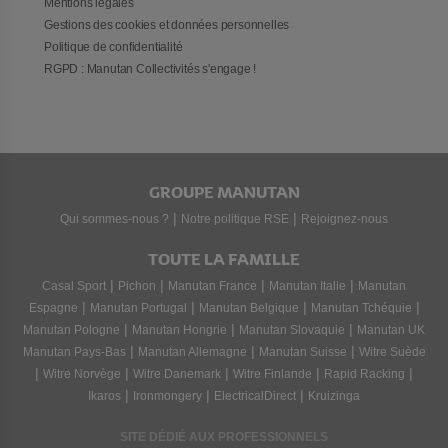
Mentions légales
Gestions des cookies et données personnelles
Politique de confidentialité
RGPD : Manutan Collectivités s'engage !
GROUPE MANUTAN
|
|
Qui sommes-nous ?
Notre politique RSE
Rejoignez-nous
TOUTE LA FAMILLE
|
|
|
|
Casal Sport
Pichon
Manutan France
Manutan Italie
Manutan
|
|
|
|
Espagne
Manutan Portugal
Manutan Belgique
Manutan Tchéquie
|
|
|
Manutan Pologne
Manutan Hongrie
Manutan Slovaquie
Manutan UK
|
|
|
Manutan Pays-Bas
Manutan Allemagne
Manutan Suisse
Witre Suède
|
|
|
|
|
Witre Norvège
Witre Danemark
Witre Finlande
Rapid Racking
|
|
|
Ikaros
Ironmongery
ElectricalDirect
Kruizinga
SITE DÉDIÉ AUX PROFESSIONNELS