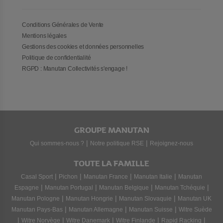
Conditions Générales de Vente
Mentions légales
Gestions des cookies et données personnelles
Politique de confidentialité
RGPD : Manutan Collectivités s'engage !
GROUPE MANUTAN
|
|
Qui sommes-nous ?
Notre politique RSE
Rejoignez-nous
TOUTE LA FAMILLE
|
|
|
|
Casal Sport
Pichon
Manutan France
Manutan Italie
Manutan
|
|
|
|
Espagne
Manutan Portugal
Manutan Belgique
Manutan Tchéquie
|
|
|
Manutan Pologne
Manutan Hongrie
Manutan Slovaquie
Manutan UK
|
|
|
Manutan Pays-Bas
Manutan Allemagne
Manutan Suisse
Witre Suède
|
|
|
|
|
Witre Norvège
Witre Danemark
Witre Finlande
Rapid Racking