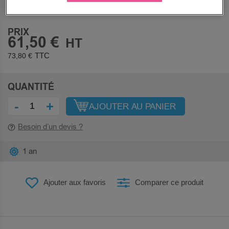
Sous 5 jours
PRIX
61,50 €
73,80 €
QUANTITÉ
-
+
AJOUTER AU PANIER
Besoin d’un devis ?
1 an
Ajouter aux favoris
Comparer ce produit