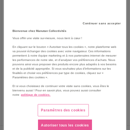
Continuer sans accepter
Bienvenue chez Manutan Collectivités
Vous offrir une visite sur-mesure, nous tient à cœur !
En cliquant sur le bouton « Autoriser tous les cookies », notre plateforme web
va pouvoir échanger des cookies avec votre navigateur. Ces informations
SKIP
permettent à notre équipe marketing et à nos partenaires internet de mesurer
Les avantages
TO
les performances de notre site, et d'analyser vos préférences d'achats. Nous
pouvons ainsi vous proposer des produits encore plus adaptés à vos besoins
THE
Armoire à pharmacie 1 porte en métal pour stocker les
et de la publicité appropriée. Si vous souhaitez plus d'informations sur les
BEGINNING
produits de soins.
finalités et choisir vos préférences par type de cookies, cliquez sur «
OF
Paramètres des cookies ».
Sécurisée avec son système de fermeture à code et
THE
combinaison simple à 3 chiffres.
Et si vous choisissez de continuer votre visite sans cookies, vous êtes le
IMAGES
bienvenu aussi ! Pour en savoir plus, vous pouvez aussi consulter
Etagère en plastique amovible pour organiser failement
GALLERY
notre
politique de cookies.
le rangement des produits.
Voir le descriptif complet
Paramètres des cookies
Autoriser tous les cookies