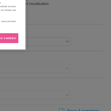
s
bonne aération et visualisation
roduits encore
 et choisir vos
us, vous pouvez
les cookies
Sous 4 semaines