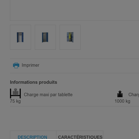
SKIP
TO
Imprimer
THE
BEGINNING
OF
Informations produits
THE
IMAGES
Charge maxi par tablette
Char
GALLERY
75 kg
1000 kg
DESCRIPTION
CARACTÉRISTIQUES