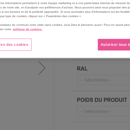
Ces informations permettent à notre équipe marketing et à nos partenaires internet de mesurer le
Portes ventilées pour une 
s de notre site, et d'analyser vos préférences d'achats. Nous pouvons ainsi vous proposer des p
du contenu
 à vos besoins et de la publicité appropriée. Si vous souhaitez plus d'informations sur les finalités
par type de cookies, cliquez sur « Paramètres des cookies ».
Voir le descriptif complet
hoisissez de continuer votre visite sans cookies, vous êtes le bienvenu aussi ! Pour en savoir pl
ter notre
politique de cookies.
PORTE COLORIS
res des cookies
Autoriser tous 
RAL
POIDS DU PRODUIT