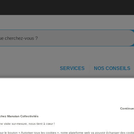
rcher
SERVICES
NOS CONSEILS
rtes battantes
Armoire EPI et d'entretien Verso 2000x1050mm 1 
Les avantages
Continue
Version adaptée des armo
chez Manutan Collectivités
Fermeture par crémone 3 
une visite sur-mesure, nous tient à cœur !
Tablettes galvanisées, ch
Tiroirs montés sur roulem
sur le bouton « Autoriser tous les cookies », notre plateforme web va pouvoir échanger des cooki