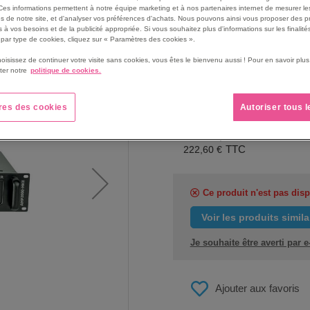
Vu-mètres à LED pour ch
Ces informations permettent à notre équipe marketing et à nos partenaires internet de mesurer le
s de notre site, et d'analyser vos préférences d'achats. Nous pouvons ainsi vous proposer des p
Voir le descriptif complet
 à vos besoins et de la publicité appropriée. Si vous souhaitez plus d'informations sur les finalités
par type de cookies, cliquez sur « Paramètres des cookies ».
hoisissez de continuer votre visite sans cookies, vous êtes le bienvenu aussi ! Pour en savoir pl
ter notre
politique de cookies.
res des cookies
Autoriser tous 
PRIX
185,50 €
222,60 €
Ce produit n'est pas dis
Voir les produits simila
Je souhaite être averti par 
Ajouter aux favoris