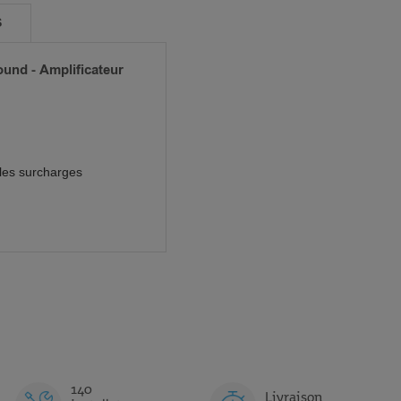
S
und - Amplificateur
 les surcharges
140
Livraison