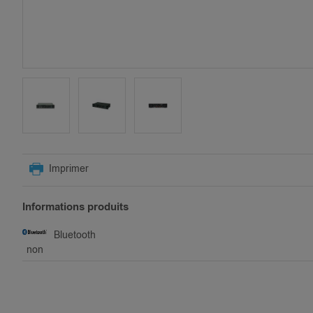
SKIP
TO
Imprimer
THE
BEGINNING
OF
Informations produits
THE
IMAGES
Bluetooth
GALLERY
non