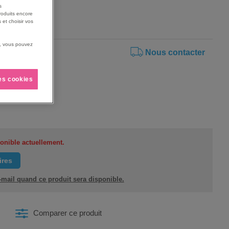
aque canal
s
roduits encore
 et choisir vos
us, vous pouvez
Nous contacter
les cookies
ponible actuellement.
ires
e-mail quand ce produit sera disponible.
Comparer ce produit