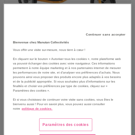
Continuer sans accepter
Bienvenue chez Manutan Collectivités
Vous offrir une visite sur-mesure, nous tient à cœur !
En cliquant sur le bouton « Autoriser tous les cookies », notre plateforme web
va pouvoir échanger des cookies avec votre navigateur. Ces informations
permettent à notre équipe marketing et à nos partenaires internet de mesurer
les performances de notre site, et d'analyser vos préférences d'achats. Nous
SKIP
Les avantages
pouvons ainsi vous proposer des produits encore plus adaptés à vos besoins
TO
et de la publicité appropriée. Si vous souhaitez plus d'informations sur les
THE
finalités et choisir vos préférences par type de cookies, cliquez sur «
Conforme aux normes de sécurité.
Paramètres des cookies ».
BEGINNING
Système de direction incorporé
OF
Conception aux formes arrondies sans bords tranchants
Et si vous choisissez de continuer votre visite sans cookies, vous êtes le
THE
bienvenu aussi ! Pour en savoir plus, vous pouvez aussi consulter
évitant tous risques de blessures.
notre
politique de cookies.
IMAGES
Voir le descriptif complet
GALLERY
Paramètres des cookies