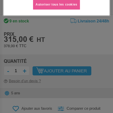
Autoriser tous les cookies
9 en stock
Livraison 24/48h
PRIX
315,00 €
378,00 €
QUANTITÉ
-
+
AJOUTER AU PANIER
Besoin d’un devis ?
5 ans
Ajouter aux favoris
Comparer ce produit