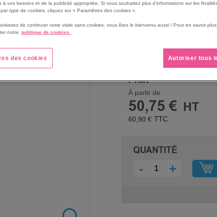
 à vos besoins et de la publicité appropriée. Si vous souhaitez plus d'informations sur les finalités
PARFUMS
par type de cookies, cliquez sur « Paramètres des cookies ».
hoisissez de continuer votre visite sans cookies, vous êtes le bienvenu aussi ! Pour en savoir pl
ter notre
politique de cookies.
res des cookies
Autoriser tous 
PRIX
À partir de
50,75 €
60,90 €
QUANTITÉ
-
+