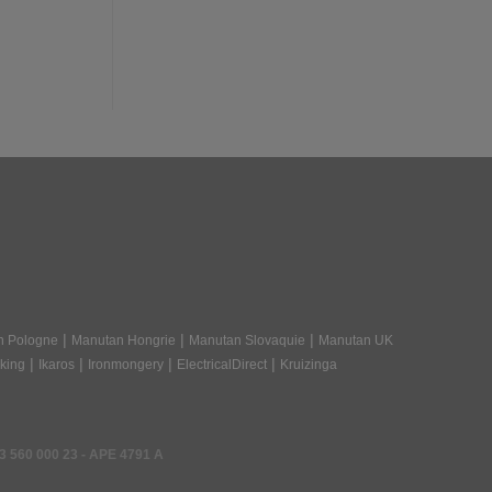
|
|
|
n Pologne
Manutan Hongrie
Manutan Slovaquie
Manutan UK
|
|
|
|
king
Ikaros
Ironmongery
ElectricalDirect
Kruizinga
3 560 000 23
- APE 4791 A