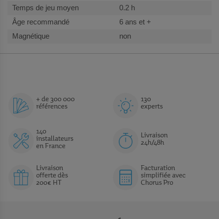
0.2 h
6 ans et +
non
+ de 300 000
130
références
experts
140
Livraison
installateurs
24h/48h
en France
Livraison
Facturation
offerte dès
simplifiée avec
200€ HT
Chorus Pro