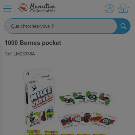
MO
RECHE
1000 Bornes pocket
Ref: LM23938A
SKIP
TO
THE
END
OF
THE
IMAGES
GALLERY