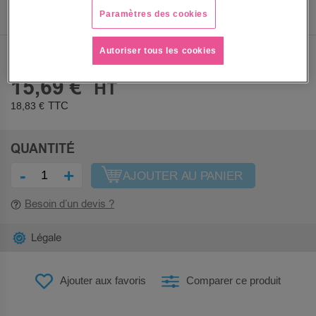
Voir le descriptif complet
Paramètres des cookies
Autoriser tous les cookies
PRIX
15,69 €
18,83 €
QUANTITÉ
-
+
AJOUTER AU PANIER
Besoin d’un devis ?
Légale
Ajouter aux favoris
Comparer ce produit