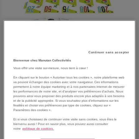
Continuer sans accepter
Bienvenue chez Manutan Collectivités
Vous offrir une visite sur-mesure, nous tient à cœur !
SKIP
Les avantages
En cliquant sur le bouton « Autoriser tous les cookies », notre plateforme web
TO
va pouvoir échanger des cookies avec votre navigateur. Ces informations
permettent à notre équipe marketing et à nos partenaires internet de mesurer
THE
1000 Bornes pocket.
les performances de notre site, et d'analyser vos préférences d'achats. Nous
BEGINNING
Retrouvez le plaisir d'une partie de Mille Bornes grâce à
pouvons ainsi vous proposer des produits encore plus adaptés à vos besoins
OF
et de la publicité appropriée. Si vous souhaitez plus d'informations sur les
cette édition de poche.
finalités et choisir vos préférences par type de cookies, cliquez sur «
THE
Parez intelligemment les pièges de vos adversaires en
Paramètres des cookies ».
IMAGES
évitant les feux rouges, les crevaisons ou les accidents
GALLERY
Et si vous choisissez de continuer votre visite sans cookies, vous êtes le
et soyez le premier joueur à atteindre 1000 bornes.
bienvenu aussi ! Pour en savoir plus, vous pouvez aussi consulter
Tous les coups sont permis !.
notre
politique de cookies.
Dès 6 ans.