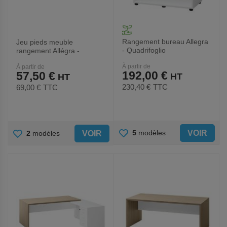
Rangement bureau Allegra
Jeu pieds meuble
- Quadrifoglio
rangement Allégra -
Quadrifoglio
À partir de
À partir de
192,00 €
57,50 €
230,40 €
TTC
69,00 €
TTC
AJOUTER
AJOUTER
VOIR
5
modèles
VOIR
2
modèles
AUX
AUX
FAVORIS
FAVORIS