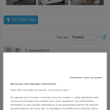
FILTRER PAR
P
Trier par
O
D
Grille
Liste
7
produit(s)
Continuer sans accepter
Bienvenue chez Manutan Collectivités
Vous offrir une visite sur-mesure, nous tient à cœur !
En cliquant sur le bouton « Autoriser tous les cookies », notre plateforme web
va pouvoir échanger des cookies avec votre navigateur. Ces informations
permettent à notre équipe marketing et à nos partenaires internet de mesurer
les performances de notre site, et d'analyser vos préférences d'achats. Nous