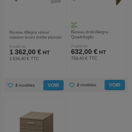
Bureau droit Allegra -
Bureau Allegra retour
Quadrifoglio
caisson tiroirs tirette plumier
- Quadrifoglio
À partir de
À partir de
632,00 €
1 362,00 €
758,40 €
TTC
1 634,40 €
TTC
AJOUTER
AJOUTER
VOIR
2
modèles
VOIR
2
modèles
AUX
AUX
FAVORIS
FAVORIS