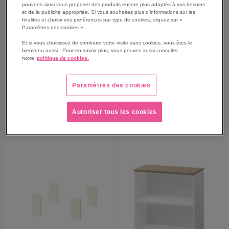
pouvons ainsi vous proposer des produits encore plus adaptés à vos besoins
et de la publicité appropriée. Si vous souhaitez plus d'informations sur les
finalités et choisir vos préférences par type de cookies, cliquez sur «
Paramètres des cookies ».
Table de réunion Allegra
Table ronde Allegra Ø 120
rectangulaire 140 x 140 cm
cm orme/blanc
Et si vous choisissez de continuer votre visite sans cookies, vous êtes le
coloris orme
bienvenu aussi ! Pour en savoir plus, vous pouvez aussi consulter
notre
politique de cookies.
1 107,00 €
488,00 €
1 343,83 €
TTC
593,58 €
TTC
Paramètres des cookies
Autoriser tous les cookies
AJOUTER
AJOUTER
VOIR
VOIR
AUX
AUX
FAVORIS
FAVORIS