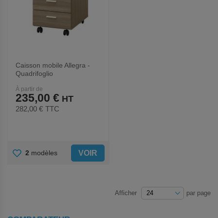
Caisson mobile Allegra -
Quadrifoglio
À partir de
235,00 €
282,00 €
TTC
AJOUTER
VOIR
2
modèles
AUX
FAVORIS
Afficher
par page