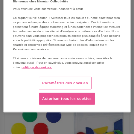
Bienvenue chez Manutan Collectivités
Vous offrir une visite sur-mesure, nous tient à cœur !
En cliquant sur le bouton « Autoriser tous les cookies », notre plateforme web
Pochettes magnétiques à
Lot de 4 Feutre effaçable
va pouvoir échanger des cookies avec votre navigateur. Ces informations
trier
p/tableau et ardoise coloris
permettent à notre équipe marketing et à nos partenaires internet de mesurer
assortis
les performances de notre site, et d'analyser vos préférences d'achats. Nous
pouvons ainsi vous proposer des produits encore plus adaptés à vos besoins
44,75 €
3,35 €
et de la publicité appropriée. Si vous souhaitez plus d'informations sur les
finalités et choisir vos préférences par type de cookies, cliquez sur «
53,70 €
TTC
4,02 €
TTC
Paramètres des cookies ».
Et si vous choisissez de continuer votre visite sans cookies, vous êtes le
bienvenu aussi ! Pour en savoir plus, vous pouvez aussi consulter
notre
politique de cookies.
AJOUTER
AJOUTER
VOIR
VOIR
Paramètres des cookies
AUX
AUX
FAVORIS
FAVORIS
Autoriser tous les cookies