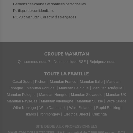
Gestions des cookies et données personnelles
Politique de confidentialité
RGPD : Manutan Collectivités s'engage !
GROUPE MANUTAN
|
|
Qui sommes-nous ?
Notre politique RSE
Rejoignez-nous
TOUTE LA FAMILLE
|
|
|
|
Casal Sport
Pichon
Manutan France
Manutan Italie
Manutan
|
|
|
|
Espagne
Manutan Portugal
Manutan Belgique
Manutan Tchéquie
|
|
|
Manutan Pologne
Manutan Hongrie
Manutan Slovaquie
Manutan UK
|
|
|
Manutan Pays-Bas
Manutan Allemagne
Manutan Suisse
Witre Suède
|
|
|
|
|
Witre Norvège
Witre Danemark
Witre Finlande
Rapid Racking
|
|
|
Ikaros
Ironmongery
ElectricalDirect
Kruizinga
SITE DÉDIÉ AUX PROFESSIONNELS
MANUTAN COLLECTIVITÉS - SAS au capital de 7 560 000 euros - RCS