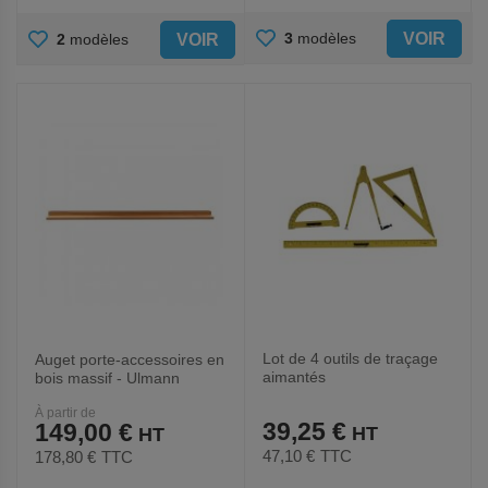
AJOUTER
AJOUTER
VOIR
3
modèles
VOIR
2
modèles
AUX
AUX
FAVORIS
FAVORIS
Lot de 4 outils de traçage
Auget porte-accessoires en
aimantés
bois massif - Ulmann
À partir de
39,25 €
149,00 €
47,10 €
TTC
178,80 €
TTC