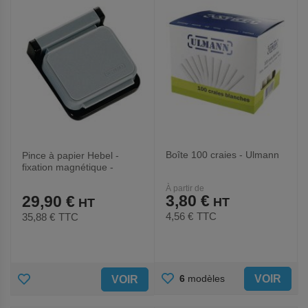
FAVORIS
Boîte 100 craies - Ulmann
Pince à papier Hebel -
fixation magnétique -
Larg:3.6 cm - Gris
À partir de
3,80 €
29,90 €
4,56 €
TTC
35,88 €
TTC
AJOUTER
AJOUTER
VOIR
6
modèles
VOIR
AUX
AUX