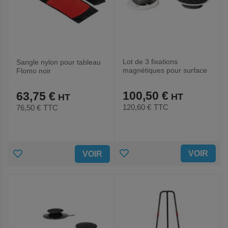
Lot de 3 fixations
Sangle nylon pour tableau
magnétiques pour surface
Flomo noir
en acier et velcro noir
100,50 €
63,75 €
120,60 €
TTC
76,50 €
TTC
AJOUTER
AJOUTER
VOIR
VOIR
AUX
AUX
FAVORIS
FAVORIS