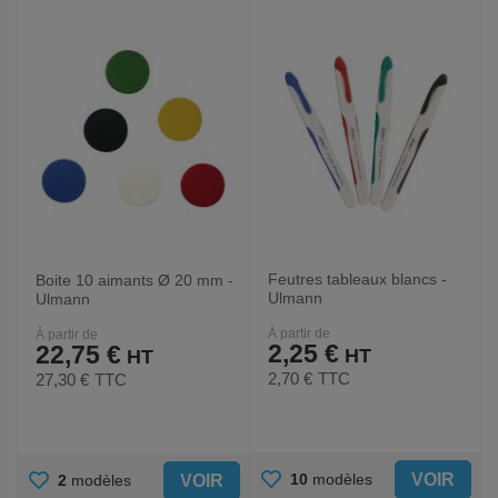
FAVORIS
FAVORIS
Feutres tableaux blancs -
Boite 10 aimants Ø 20 mm -
Ulmann
Ulmann
À partir de
À partir de
2,25 €
22,75 €
2,70 €
TTC
27,30 €
TTC
AJOUTER
AJOUTER
VOIR
10
modèles
VOIR
2
modèles