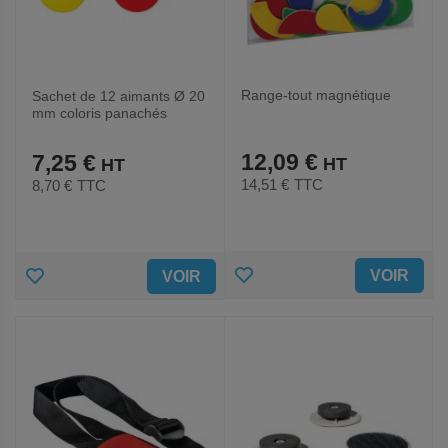
Range-tout magnétique
Sachet de 12 aimants Ø 20
mm coloris panachés
12,09 €
7,25 €
14,51 €
TTC
8,70 €
TTC
AJOUTER
AJOUTER
VOIR
VOIR
AUX
AUX
FAVORIS
FAVORIS