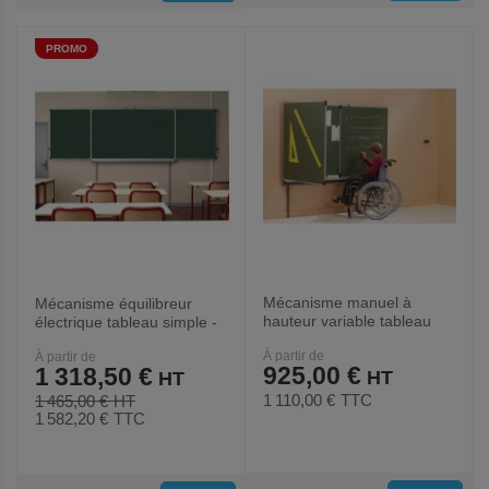
AUX
AUX
PROMO
FAVORIS
FAVORIS
Mécanisme manuel à
Mécanisme équilibreur
hauteur variable tableau
électrique tableau simple -
simple - Ulmann
Ulmann
À partir de
À partir de
925,00 €
1 318,50 €
1 110,00 €
TTC
1 465,00 €
1 582,20 €
TTC