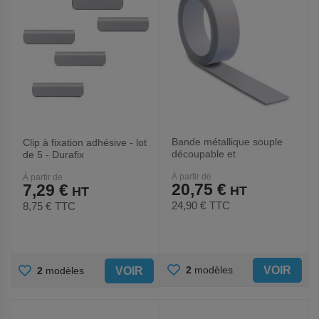
Bande métallique souple
Clip à fixation adhésive - lot
découpable et
de 5 - Durafix
autoadhésive pour aimants
À partir de
À partir de
- Maul
20,75 €
7,29 €
24,90 €
TTC
8,75 €
TTC
AJOUTER
AJOUTER
VOIR
2
modèles
VOIR
2
modèles
AUX
AUX
FAVORIS