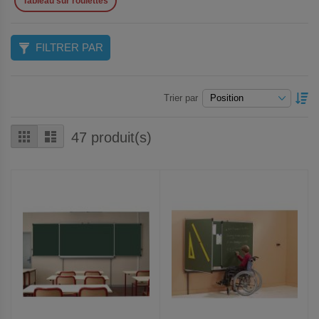
Tableau sur roulettes
FILTRER PAR
P
Trier par
O
D
Grille
Liste
47
produit(s)