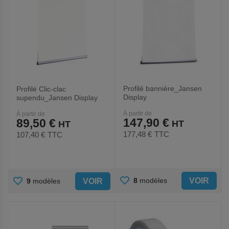
Profilé bannière_Jansen
Profilé Clic-clac
Display
supendu_Jansen Display
À partir de
À partir de
147,90 €
89,50 €
177,48 €
TTC
107,40 €
TTC
AJOUTER
AJOUTER
VOIR
8
modèles
VOIR
9
modèles
AUX
AUX
FAVORIS
FAVORIS