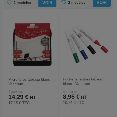
AJOUTER
AJOUTER
VOIR
2
modèles
VOIR
2
modèles
AUX
AUX
FAVORIS
FAVORIS
Pochette feutres tableau
Microfibres tableau blanc -
blanc - Vanerum
Vanerum
À partir de
À partir de
8,95 €
14,29 €
10,74 €
TTC
17,15 €
TTC