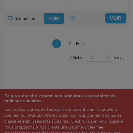
AJOUTER
AJOUTER
VOIR
VOIR
3
modèles
AUX
AUX
FAVORIS
FAVORIS
Page
Vous lisez actuellement la page
1
|
Page
2
PAGE
PAGE
Afficher
par page
Faites votre choix parmi nos nombreux accessoires de
tableaux scolaires
Les professionnels de l’éducation le savent bien: ils peuvent
compter sur Manutan Collectivités pour équiper leurs salles de
classe et établissements scolaires. C’est la raison pour laquelle
nous proposons à nos clients une gamme diversifiée