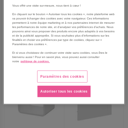
Casier latéral tableau Ottelo
Tiroir optionnel pour table
- Genexco
Hexa-Octa-Mirplay School
Vous offrir une visite sur-mesure, nous tient à cœur !
À partir de
En cliquant sur le bouton « Autoriser tous les cookies », notre plateforme web
33,99 €
21,99 €
va pouvoir échanger des cookies avec votre navigateur. Ces informations
permettent à notre équipe marketing et à nos partenaires internet de mesurer
40,79 €
TTC
26,39 €
TTC
les performances de notre site, et d'analyser vos préférences d'achats. Nous
pouvons ainsi vous proposer des produits encore plus adaptés à vos besoins
et de la publicité appropriée. Si vous souhaitez plus d'informations sur les
finalités et choisir vos préférences par type de cookies, cliquez sur «
Paramètres des cookies ».
AJOUTER
AJOUTER
VOIR
3
modèles
VOIR
Et si vous choisissez de continuer votre visite sans cookies, vous êtes le
bienvenu aussi ! Pour en savoir plus, vous pouvez aussi consulter
AUX
AUX
notre
politique de cookies.
PROMO
FAVORIS
FAVORIS
Paramètres des cookies
Autoriser tous les cookies