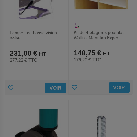
Kit de 4 étagères pour ilot
Lampe Led basse vision
Wallis - Manutan Expert
noire
148,75 €
231,00 €
179,20 €
TTC
277,22 €
TTC
AJOUTER
AJOUTER
VOIR
VOIR
AUX
AUX
FAVORIS
FAVORIS