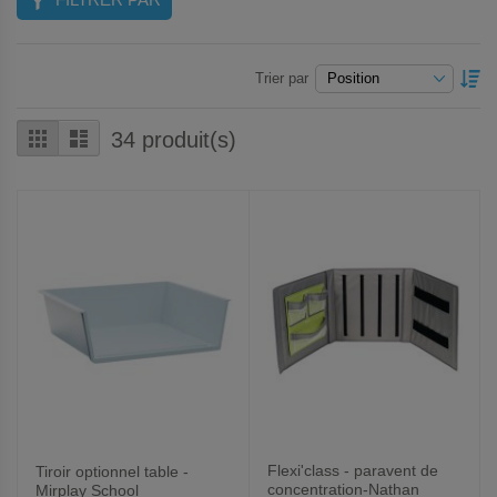
P
Trier par
O
D
Grille
Liste
34
produit(s)
Flexi'class - paravent de
Tiroir optionnel table -
concentration-Nathan
Mirplay School