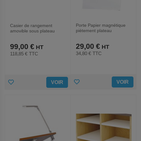
Porte Papier magnétique
Casier de rangement
piètement plateau
amovible sous plateau
aluminium 665mm
Artemis RAL 7035-
Hephaitos
29,00 €
99,00 €
34,80 €
TTC
118,85 €
TTC
AJOUTER
AJOUTER
VOIR
VOIR
AUX
AUX
FAVORIS
FAVORIS