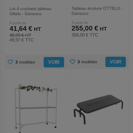
Tableau écriture OTTELO -
Lot 4 crochets tableau
Genexco
Ottelo - Genexco
À partir de
À partir de
255,00 €
41,64 €
306,00 €
TTC
48,99 €
49,97 €
TTC
AJOUTER
AJOUTER
VOIR
3
modèles
VOIR
3
modèles
AUX
AUX
FAVORIS
FAVORIS