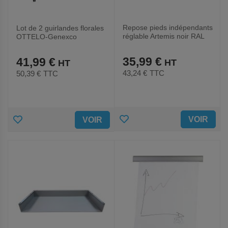
Repose pieds indépendants
Lot de 2 guirlandes florales
réglable Artemis noir RAL
OTTELO-Genexco
9005-Hephaistos
35,99 €
41,99 €
43,24 €
TTC
50,39 €
TTC
AJOUTER
AJOUTER
VOIR
VOIR
AUX
AUX
FAVORIS
FAVORIS