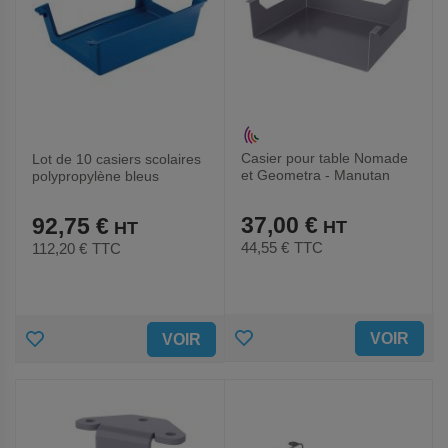
Casier pour table Nomade
Lot de 10 casiers scolaires
et Geometra - Manutan
polypropylène bleus
Expert
37,00 €
92,75 €
44,55 €
TTC
112,20 €
TTC
AJOUTER
AJOUTER
VOIR
VOIR
AUX
AUX
FAVORIS
FAVORIS