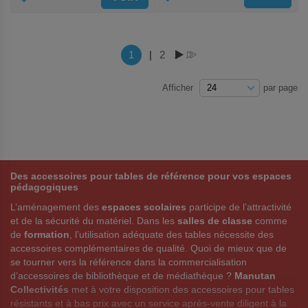
AUX
AUX
FAVORIS
FAVORIS
Page
Vous lisez actuellement la page
1
|
Page
2
PAGE
PAGE
Afficher
par page
Des accessoires pour tables de référence pour vos espaces
pédagogiques
L’aménagement des
espaces scolaires
participe de l’attractivité
et de la sécurité du matériel. Dans les
salles de classe
comme
de
formation
, l’utilisation adéquate des tables nécessite des
accessoires complémentaires de qualité. Quoi de mieux que de
se tourner vers la référence dans la commercialisation
d’accessoires de bibliothèque et de médiathèque ?
Manutan
Collectivités
met à votre disposition des accessoires pour tables
résistants et à bas prix avec un service après-vente diligent à la